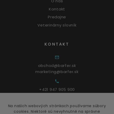
O nás
Kontakt
Predajne
Veterinárny slovník
KONTAKT
obchod@barfer.sk
marketing@barfer.sk
+421 947 905 900
Na našich webových stránkach používame súbory
Po - Pia: 9:00 – 17:00
cookies. Niektoré sú nevyhnutné na správne