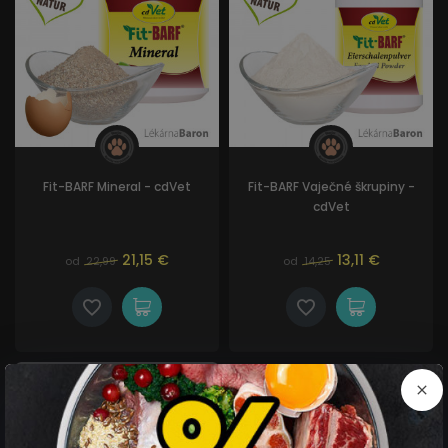
Pokiaľ podávame málo surových kostí, zaisťujeme
zaopatrenie organizmu v oblasti vápniku, minerálnych
látok, stopových prvkov a vitamínov doplnkom výživy
Fit-BARF Mineral
.
Žiadne kosti v strave
Pokiaľ nekŕmime surovými kosťami vôbec (nie každý
Fit-BARF Mineral - cdVet
Fit-BARF Vaječné škrupiny -
pes ich chce alebo môže jesť), volíme pre zaistenie v
cdVet
oblasti minerálnych látok a najmä vápniku doplnok
výživy
Fit-BARF Vaječné škrupiny
spoločne s
Fit-
21,15 €
13,11 €
od
22,99
od
14,25
BARF Mineral
.
MOMENTÁLNE
NEDOSTUPNÉ