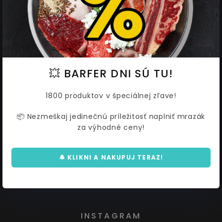
💥 BARFER DNI SÚ TU!
MAMUT JOINT MOBILITY prášok
500g
1800 produktov v špeciálnej zľave!
31,97 €
34,75
📦 Nezmeškaj jedinečnú príležitosť naplniť mrazák
za výhodné ceny!
🔔 KLIKNI A NAKUPUJ TERAZ!
INSTAGRAM