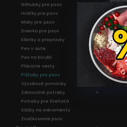
dvojtón
Náhubky pre psov
Hračky pre psov
7,56
Misky pre psov
Dvierka pre psov
Klietky a prepravky
Pes v aute
Pes na bicykli
Plávacie vesty
Píšťalky pre psov
Výcvikové pomôcky
Zdravotné potreby
Potreby pre šteňatá
Sáčky na exkrementy
Značkovanie psov