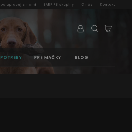
Spolupracuj s nami
BARF FB skupiny
O nás
Kontakt
 POTREBY
PRE MAČKY
BLOG