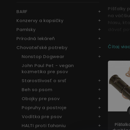
Píšťalky 
BARF
na väčšiu
Konzervy a kapsičky
hlasu, k
Pamlsky
dávať pov
Prírodná lekáreň
Ktorú p
Čítaj viac.
Chovateľské potreby
Nonstop Dogwear
Univerzál
obojstran
John Paul Pet - vegan
nastavite
kozmetika pre psov
využívajú
Starostlivosť o srsť
cvičiteľm
Beh so psom
Obojky pre psov
Popruhy a postroje
Vodítka pre psov
Píšťalk
HALTI proti ťahaniu