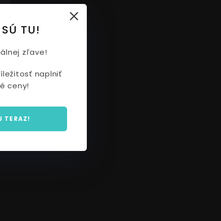
á
 SÚ TU!
álnej zľave!
ležitosť naplniť
é ceny!
J TERAZ!