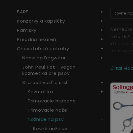
BARF
Rovné no
Konzervy a kapsičky
Nemecký 
Pamlsky
roku 1821
Prírodná lekáreň
kľúčom ku
Chovateľské potreby
nástrojov
Nonstop Dogwear
Rovné a
John Paul Pet - vegan
Čítaj viac.
kozmetika pre psov
Nožnice n
Starostlivosť o srsť
olejovom
Kozmetika
zúbky cít
spravidla
Trimovacie hrebene
zachytia)
Trimovacie nože
jednoduc
Nožnice na psy
Rovné nožnice
Efilačn