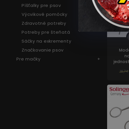
Píšťalky pre psov
Výcvikové pomôcky
Zdravotné potreby
Potreby pre šteňatá
Sáčky na exkrementy
Značkovanie psov
Mode
no
Pre mačky
jednost
16,74