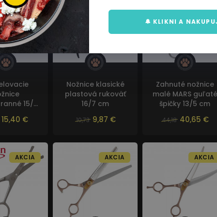
🔔 KLIKNI A NAKUPU
lovacie
Nožnice klasické
Zahnuté nožnice
žnice
plastová rukoväť
malé MARS guľat
ranné 15/7
16/7 cm
špičky 13/5 cm
cm
15,40 €
9,87 €
40,65 €
10,73
44,18
AKCIA
AKCIA
AKCIA