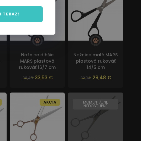
J TERAZ!
Nožnice dlhšie
Nožnice malé MARS
é
MARS plastová
plastová rukoväť
rukoväť 16/7 cm
14/5 cm
33,53 €
29,48 €
36,45
32,04
AKCIA
MOMENTÁLNE
NEDOSTUPNÉ