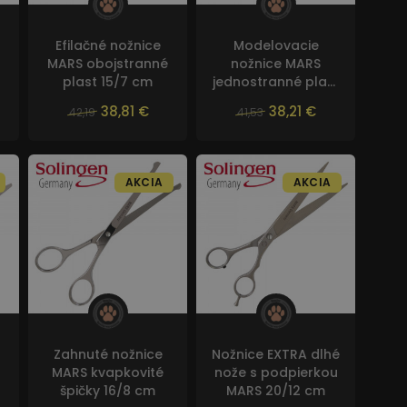
ch ramenách, máme v ponuke aj nožnice so
Efilačné nožnice
Modelovacie
h nožoch (efilačné).
Modelovacie nožnice
MARS obojstranné
nožnice MARS
 dlhšej srsti na kratšiu. Napríklad prechody z
plast 15/7 cm
jednostranné plast
anné používame na prestrihanie hustej srsti,
15/7 cm
38,81 €
38,21 €
42,19
41,53
ilačnými nožnicami nie je tak huňatý.
AKCIA
AKCIA
hobby nožnice, ktoré sú bežne dostupné aj ZOO
níc.
Hobby nožnice
nemajú mikrozúbky, nie sú
MARS. Jedná sa síce o neznačkové nožnice, ale
Zahnuté nožnice
Nožnice EXTRA dlhé
MARS kvapkovité
nože s podpierkou
špičky 16/8 cm
MARS 20/12 cm