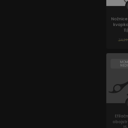
Nožnice
kvapko
11
34,29
MOM
NED
Efilač
obojstr
15