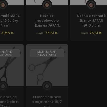
 malé MARS
Nožnice
Nožnice zahnuté
vité špičky
modelovacie
Ebimex JAPAN
/4 cm
Ebimex JAPAN
19/10,5 cm
18,5/10,5 cm
31,55 €
75,61 €
75,61 €
82,19
82,19
ENTÁLNE
MOMENTÁLNE
OSTUPNÉ
NEDOSTUPNÉ
né nožnice
Efilačné nožnice
anné plast
obojstranné 16/7
/7 cm
cm