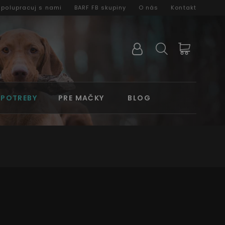
Spolupracuj s nami
BARF FB skupiny
O nás
Kontakt
 POTREBY
PRE MAČKY
BLOG