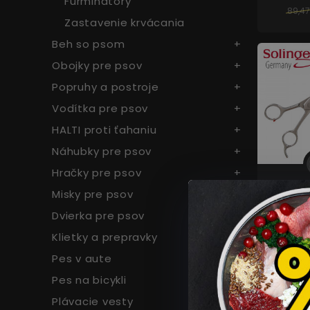
Furminátory
89,47
Zastavenie krvácania
Beh so psom
Obojky pre psov
Popruhy a postroje
Vodítka pre psov
HALTI proti ťahaniu
Náhubky pre psov
Hračky pre psov
Misky pre psov
Nožnice
rob
Dvierka pre psov
podpie
Klietky a prepravky
20
85,71
Pes v aute
Pes na bicykli
Plávacie vesty