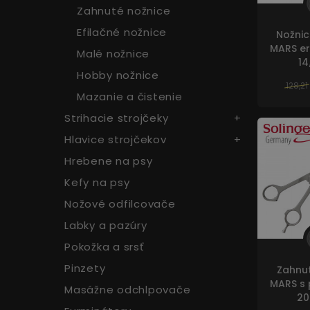
Zahnuté nožnice
Okrem no
Efilačné nožnice
Nožnic
zubami n
MARS e
Malé nožnice
jednostra
14
hlavy na 
Hobby nožnice
128,21
ktorá je 
Mazanie a čistenie
Strihacie strojčeky
Hobby n
Hlavice strojčekov
Na prílež
Hrebene na psy
obchodoc
Kefy na psy
vyrobené 
Nožové odfilcovače
ich kvalit
Labky a pazúry
Pokožka a srsť
Pinzety
Zahnut
MARS s 
Masážne odchlpovače
20