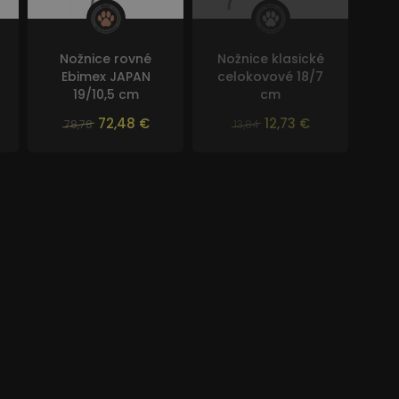
Nožnice rovné
Nožnice klasické
Ebimex JAPAN
celokovové 18/7
19/10,5 cm
cm
72,48 €
12,73 €
78,78
13,84