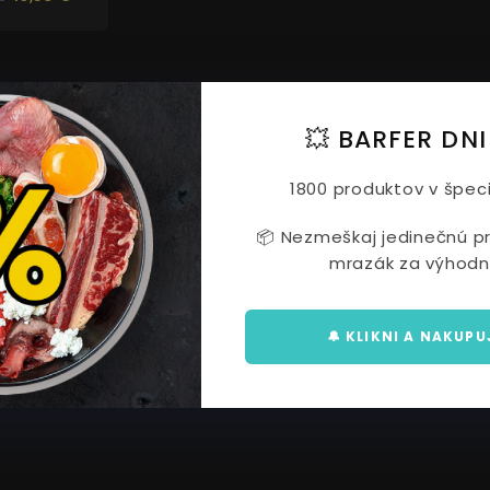
💥 BARFER DNI
1800 produktov v špeci
📦 Nezmeškaj jedinečnú prí
mrazák za výhodn
🔔 KLIKNI A NAKUPU