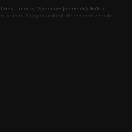
tlakov u mačky. Výrobcom je prírodný liečiteľ
atürliche Tiergesundheit
(Prirodzené zdravie