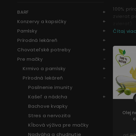
100% prír
BARF
zvierat 
Konzervy a kapsičky
zvierat).
Pamlsky
Čítaj viac.
Prírodná lekáreň
Chovateľské potreby
Pre mačky
Krmivo a pamlsky
Prírodná lekáreň
Posilnenie imunity
Kašeľ a nádcha
Bachove kvapky
Olej n
Stres a nervozita
c
Kĺbová výživa pre mačky
Nadváha a chudnutie
od
11,