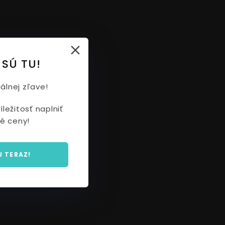
 SÚ TU!
álnej zľave!
ležitosť naplniť
é ceny!
J TERAZ!