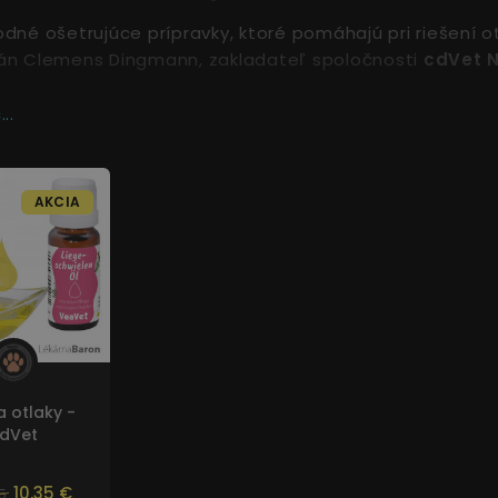
odné ošetrujúce prípravky, ktoré pomáhajú pri riešení o
pán Clemens Dingmann, zakladateľ spoločnosti
cdVet N
..
AKCIA
a otlaky -
dVet
10,35 €
25