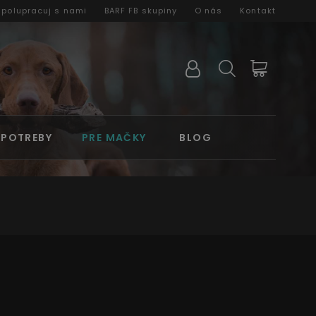
Spolupracuj s nami
BARF FB skupiny
O nás
Kontakt
 POTREBY
PRE MAČKY
BLOG