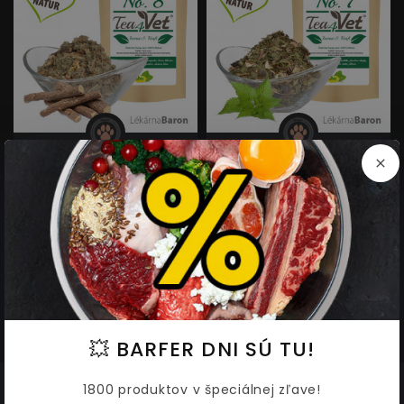
Čajová zmes Pečeň 150 g -
Čajová zmes Obličky 100 g -
cdVet
cdVet
20,20 €
12,73 €
21,96
13,84
💥 BARFER DNI SÚ TU!
1800 produktov v špeciálnej zľave!