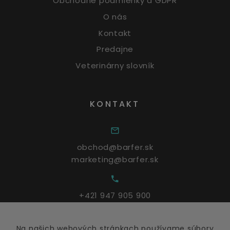
Obchodné podmienky a GDPR
O nás
Kontakt
Predajne
Veterinárny slovník
KONTAKT
obchod@barfer.sk
marketing@barfer.sk
+421 947 905 900
Na našich webových stránkach používame súbory