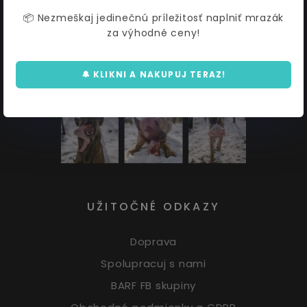
INSTAGRAM
📦 Nezmeškaj jedinečnú príležitosť naplniť mrazák
za výhodné ceny!
🔔 KLIKNI A NAKUPUJ TERAZ!
UŽITOČNÉ ODKAZY
Doprava
Spolupracuj s nami
BARF FB skupiny