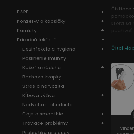
Čistiace 
BARF
pomôckou 
Konzervy a kapsičky
ktorá sa 
Pamlsky
používať 
Prírodná lekáreň
Ktoré o
Čítaj viac.
Dezinfekcia a hygiena
Posilnenie imunity
Obrús
Kašeľ a nádcha
Obrús
Obrús
Bachove kvapky
Stres a nervozita
Kĺbová výživa
Obrús
vďaka 
Nadváha a chudnutie
Obrús
Čaje a smoothie
vôňa 
Tráviace problémy
Obrús
Vlhčen
Probiotiká pre psov