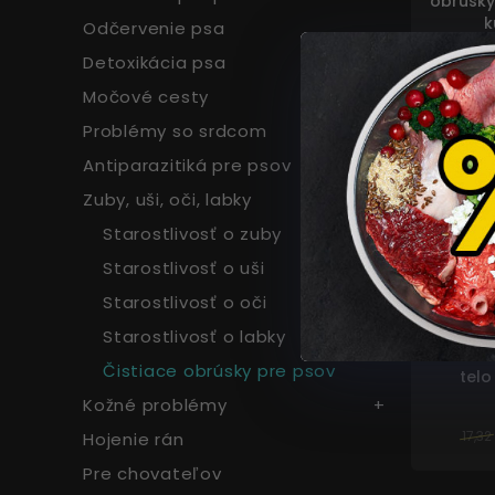
obrúsky
miest 
k
Odčervenie psa
Produkty 
Detoxikácia psa
8,34
Močové cesty
Problémy so srdcom
MOM
NED
Antiparazitiká pre psov
Zuby, uši, oči, labky
Starostlivosť o zuby
Starostlivosť o uši
Starostlivosť o oči
Starostlivosť o labky
Vlhčené
Čistiace obrúsky pre psov
telo
Kožné problémy
17,32
Hojenie rán
Pre chovateľov