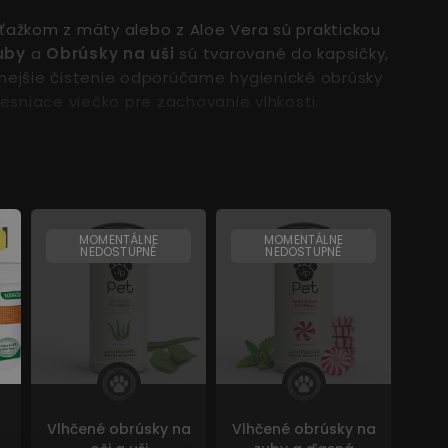
ýťažkom z mäty alebo z Aloe Vera sú praktickou
uby
a
Obrúsky na uši
sú tvarované do kapsičky,
vnejšie čistenie odporúčame hygienické obrúsky
esniace viečko pre zachovanie vlhkosti.
bu zubného povlaku a kameňa.
šný maz a iné nečistoty z uší.
MOMENTÁLNE
MOMENTÁLNE
NEDOSTUPNÉ
NEDOSTUPNÉ
ečistoty a slzné škvrny.
abiek a srsti, odstránenie zápachu, hydratácia
ného povlaku, antibakteriálne účinky, príjemná
ahom Aloe Vera vhodné na čistenie citlivých
Vlhčené obrúsky na
Vlhčené obrúsky na