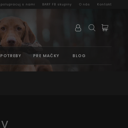
Spolupracuj s nami
BARF FB skupiny
O nás
Kontakt
 POTREBY
PRE MAČKY
BLOG
OV