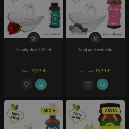
Kvapky do očí 20 ml
Sprej proti svrbeniu
17,37 €
15,70 €
18,88
od
17,06
AKCIA
AKCIA