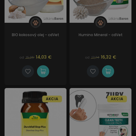
BIO kokosový olej - cdVet
Humino Mineral - cdVet
14,03 €
16,32 €
od
15,25
od
17,74
AKCIA
AKCIA