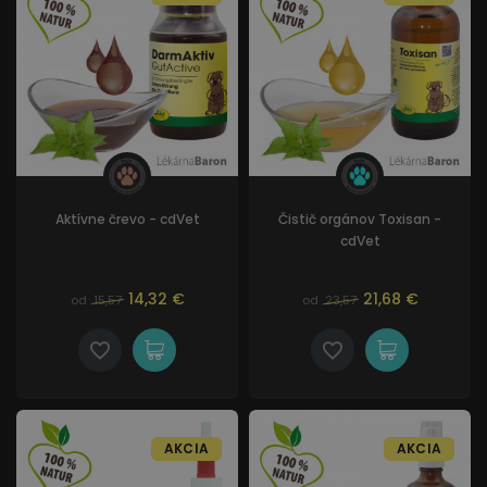
Aktívne črevo - cdVet
Čistič orgánov Toxisan -
cdVet
14,32 €
21,68 €
od
15,57
od
23,57
AKCIA
AKCIA