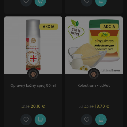
AKCIA
AKCIA
Opravný kožný sprej 50 ml
Kolostrum - cdVet
20,16 €
18,70 €
21,91
od
20,33