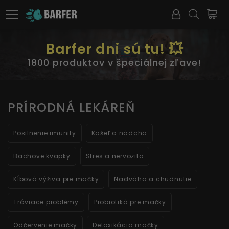
Barfer dni sú tu! 💥
1800 produktov v špeciálnej zľave!
PRÍRODNÁ LEKÁREŇ
Posilnenie imunity
Kašeľ a nádcha
Bachove kvapky
Stres a nervozita
Kĺbová výživa pre mačky
Nadváha a chudnutie
Tráviace problémy
Probiotiká pre mačky
Odčervenie mačky
Detoxikácia mačky