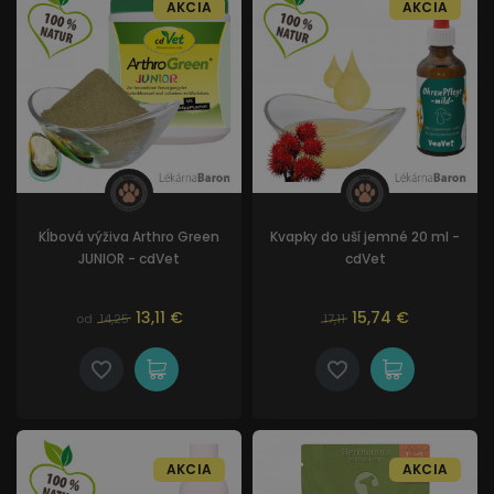
AKCIA
AKCIA
Kĺbová výživa Arthro Green
Kvapky do uší jemné 20 ml -
JUNIOR - cdVet
cdVet
13,11 €
15,74 €
od
14,25
17,11
AKCIA
AKCIA