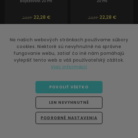
Bojazlivosť 20 ml
20 ml
22,28 €
22,28 €
24,22
24,22
Na našich webových stránkach používame súbory
cookies. Niektoré sú nevyhnutné na správne
fungovanie webu, zatiaľ čo iné nám pomáhajú
vylepšiť tento web a váš používateľský zážitok.
AKCIA
AKCIA
Viac informácií
POVOLIŤ VŠETKO
LEN NEVYHNUTNÉ
PODROBNÉ NASTAVENIA
BIO Bachove kvapky - Rivalita
BIO Bachove kvapky -
20 ml
Opustenosť 20 ml
Vzdelávací kurz - BARF