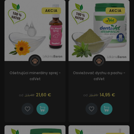
AKCIA
AKCIA
Ošetrujúci minerálny sprej -
Osviežovač dychu a pachu -
cdVet
cdVet
21,60 €
14,95 €
od
23,48
od
16,25