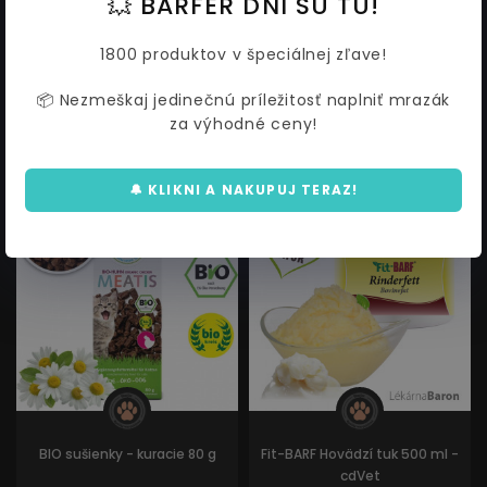
💥 BARFER DNI SÚ TU!
- cdVet
Losos s kuracím mäsom 100 g
1800 produktov v špeciálnej zľave!
33,18 €
2,40 €
36,06
2,61
📦 Nezmeškaj jedinečnú príležitosť naplniť mrazák
za výhodné ceny!
🔔 KLIKNI A NAKUPUJ TERAZ!
AKCIA
AKCIA
BIO sušienky - kuracie 80 g
Fit-BARF Hovädzí tuk 500 ml -
cdVet