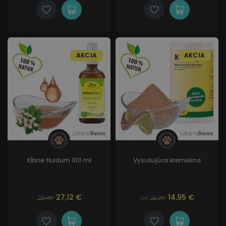
AKCIA
AKCIA
Kĺbne fluidum 100 ml
Vysušujúca kremelina
27,12 €
14,95 €
29,48
od
16,25