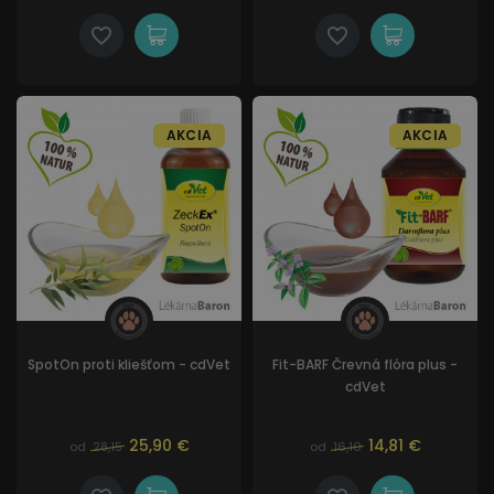
AKCIA
AKCIA
SpotOn proti kliešťom - cdVet
Fit-BARF Črevná flóra plus -
cdVet
25,90 €
14,81 €
od
28,15
od
16,10