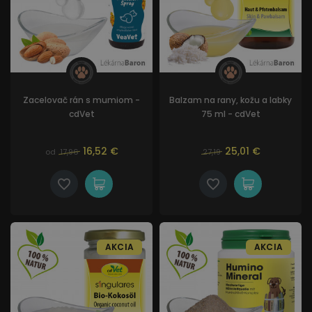
Zacelovač rán s mumiom -
Balzam na rany, kožu a labky
cdVet
75 ml - cdVet
16,52 €
25,01 €
od
17,96
27,19
AKCIA
AKCIA