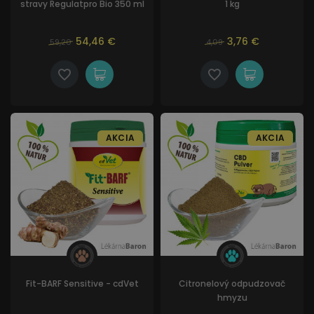
stravy Regulatpro Bio 350 ml
1 kg
54,46 €
3,76 €
59,20
4,09
AKCIA
AKCIA
Fit-BARF Sensitive - cdVet
Citronelový odpudzovač
hmyzu