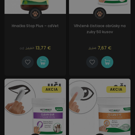
Hnačka Stop Plus – cdVet
Vlhčené čistiace obrúsky na
zuby 50 kusov
13,77 €
7,67 €
od
14,97
8,34
AKCIA
AKCIA