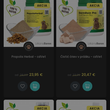
AKCIA
AKCIA
Propolis Herbal - cdVet
Čistič čriev v prášku - cdVet
23,95 €
20,47 €
od
26,03
od
22,25
AKCIA
AKCIA