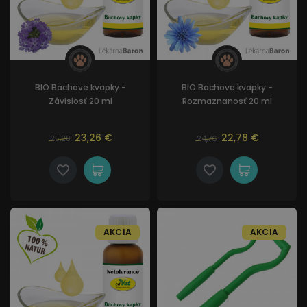
BIO Bachove kvapky -
BIO Bachove kvapky -
Závislosť 20 ml
Rozmaznanosť 20 ml
23,26 €
22,78 €
25,28
24,76
AKCIA
AKCIA