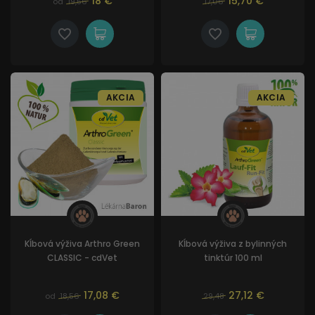
18 €
15,70 €
od
19,56
17,06
AKCIA
AKCIA
Kĺbová výživa Arthro Green
Kĺbová výživa z bylinných
CLASSIC - cdVet
tinktúr 100 ml
17,08 €
27,12 €
od
18,56
29,48