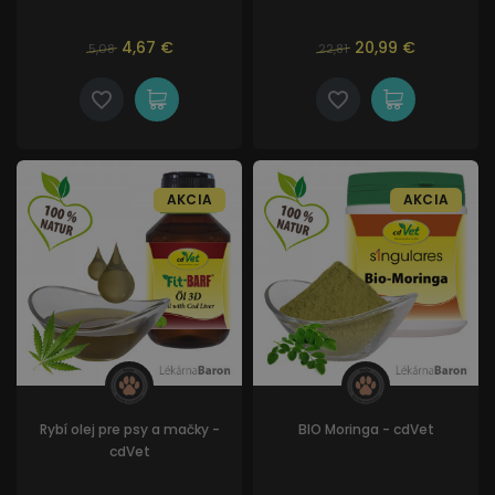
4,67 €
20,99 €
5,08
22,81
AKCIA
AKCIA
Rybí olej pre psy a mačky -
BIO Moringa - cdVet
cdVet