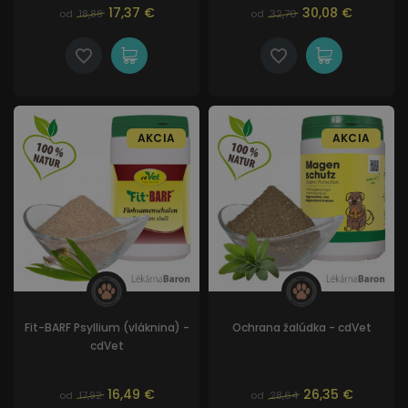
17,37 €
30,08 €
od
18,88
od
32,70
AKCIA
AKCIA
Fit-BARF Psyllium (vláknina) -
Ochrana žalúdka - cdVet
cdVet
16,49 €
26,35 €
od
17,92
od
28,64