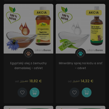
AKCIA
AKCIA
Egyptský olej z černuchy
Minerálny sprej na kožu a srsť
damašskej - cdVet
- cdvet
18,82 €
14,32 €
od
20,46
od
15,57