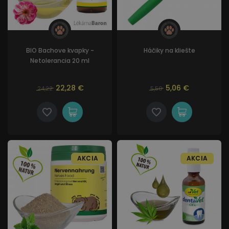
BIO Bachove kvapky -
Háčiky na kliešte
Netolerancia 20 ml
22,28 €
5,06 €
24,22
5,50
AKCIA
AKCIA