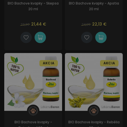
BIO Bachove kvapky - Skepsa
BIO Bachove kvapky - Apatia
20 ml
20 ml
21,44 €
22,13 €
23,30
24,05
AKCIA
AKCIA
BIO Bachove kvapky -
BIO Bachove kvapky - Rebélia