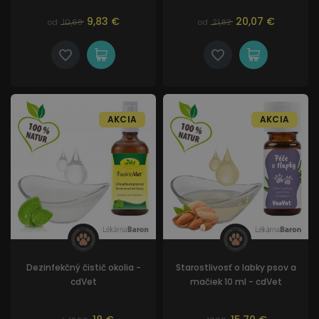
9,83 €
20,07 €
od
10,69
od
21,82
AKCIA
AKCIA
Dezinfekčný čistič okolia -
Starostlivosť o labky psov a
cdVet
mačiek 10 ml - cdVet