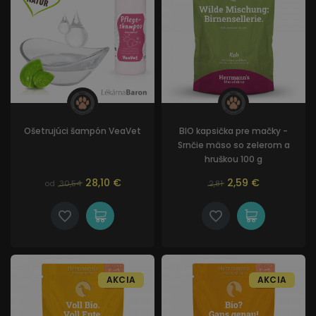
Ošetrujúci šampón VeaVet
BIO kapsička pre mačky -
Srnčie mäso so zelerom a
hruškou 100 g
28,10 €
2,59 €
od
30,54
2,81
AKCIA
AKCIA