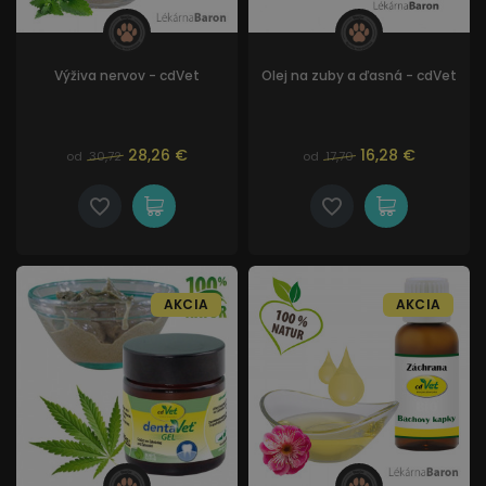
Výživa nervov - cdVet
Olej na zuby a ďasná - cdVet
28,26 €
16,28 €
od
30,72
od
17,70
AKCIA
AKCIA