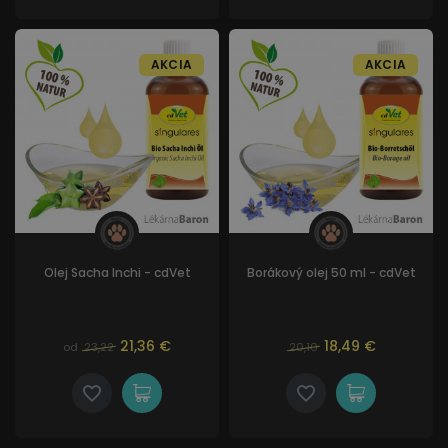
AKCIA
AKCIA
Olej Sacha Inchi - cdVet
Borákový olej 50 ml - cdVet
21,36 €
18,49 €
od
23,22
20,10