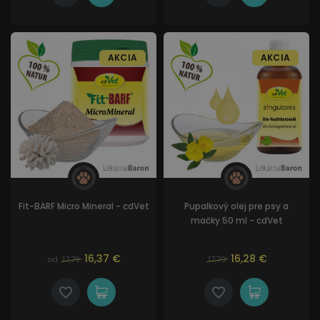
AKCIA
AKCIA
Fit-BARF Micro Mineral - cdVet
Pupalkový olej pre psy a
mačky 50 ml - cdVet
16,37 €
16,28 €
od
17,79
17,70