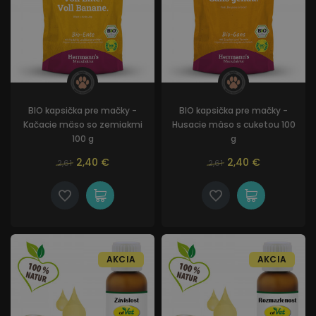
BIO kapsička pre mačky -
BIO kapsička pre mačky -
Kačacie mäso so zemiakmi
Husacie mäso s cuketou 100
100 g
g
2,40 €
2,40 €
2,61
2,61
AKCIA
AKCIA