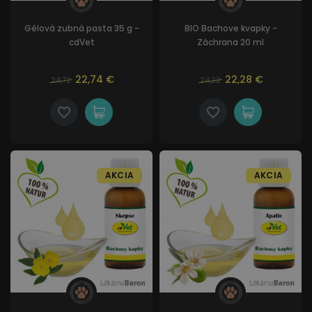
Gélová zubná pasta 35 g -
BIO Bachove kvapky -
cdVet
Záchrana 20 ml
22,74 €
22,28 €
24,72
24,22
AKCIA
AKCIA