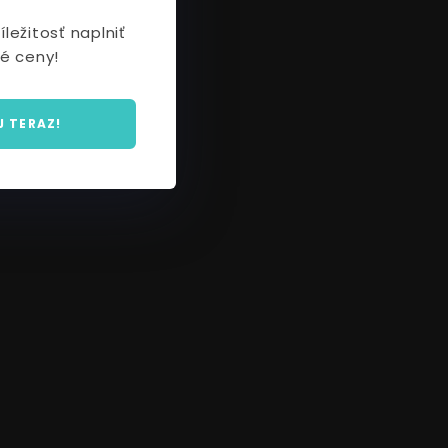
ležitosť naplniť
é ceny!
J TERAZ!