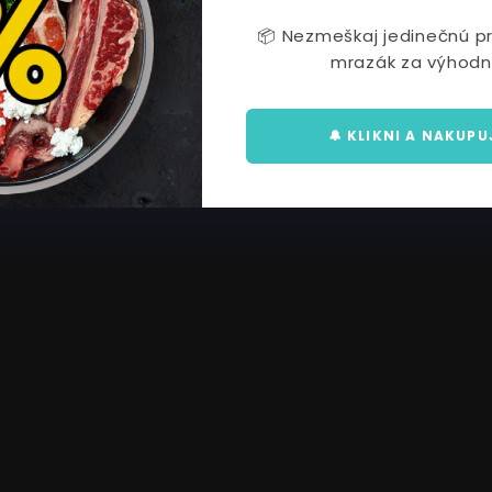
📦 Nezmeškaj jedinečnú prí
mrazák za výhodn
🔔 KLIKNI A NAKUPU