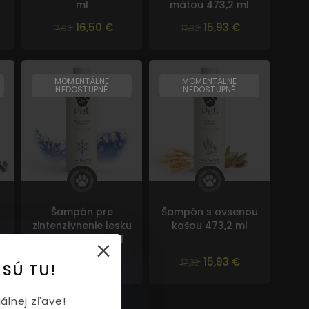
ml
mätou 473,2 ml
16,50 €
15,93 €
17,93
17,32
MOMENTÁLNE
MOMENTÁLNE
NEDOSTUPNÉ
NEDOSTUPNÉ
Šampón pre
Šampón s ovsenou
zintenzívnenie lesku
kašou 473,2 ml
a farby 473,2 ml
15,93 €
15,93 €
17,32
17,32
 SÚ TU!
álnej zľave!