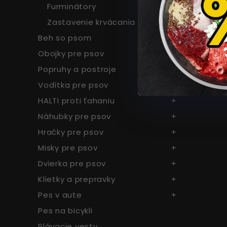
Furminátory
Zastavenie krvácania
Beh so psom
Obojky pre psov
Popruhy a postroje
Vodítka pre psov
HALTI proti ťahaniu
Náhubky pre psov
Hračky pre psov
Misky pre psov
Dvierka pre psov
Klietky a prepravky
Pes v aute
Pes na bicykli
Plávacie vesty