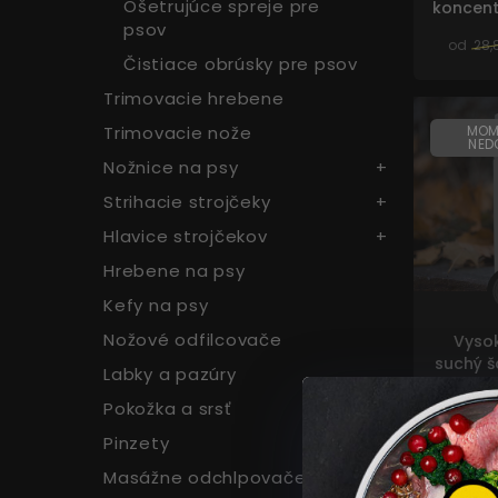
Ošetrujúce spreje pre
koncent
psov
od
28,
Čistiace obrúsky pre psov
Trimovacie hrebene
Trimovacie nože
MOM
NED
Nožnice na psy
Strihacie strojčeky
Hlavice strojčekov
Hrebene na psy
Kefy na psy
Nožové odfilcovače
Vysok
suchý 
Labky a pazúry
Pokožka a srsť
17,32
Pinzety
Masážne odchlpovače