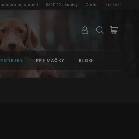
Spolupracuj s nami
BARF FB skupiny
O nás
Kontakt
 POTREBY
PRE MAČKY
BLOG