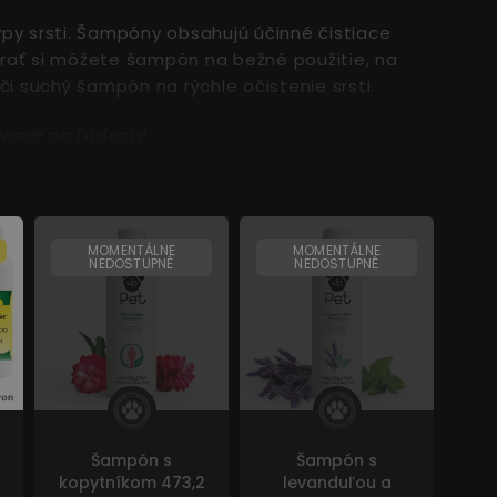
py srsti. Šampóny obsahujú účinné čistiace
Vybrať si môžete šampón na bežné použitie, na
 či suchý šampón na rýchle očistenie srsti.
ované na ľuďoch!
MOMENTÁLNE
MOMENTÁLNE
NEDOSTUPNÉ
NEDOSTUPNÉ
Šampón s
Šampón s
kopytníkom 473,2
levanduľou a