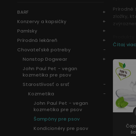
Prírodné
BARF
zložky, k
Konzervy a kapsičky
zvýraznen
Pamlsky
Produkty 
Prírodná lekáreň
Čítaj viac.
Chovateľské potreby
Nonstop Dogwear
John Paul Pet - vegan
kozmetika pre psov
Starostlivosť o srsť
Kozmetika
John Paul Pet - vegan
kozmetika pre psov
Šampóny pre psov
Čajo
Kondicionéry pre psov
š