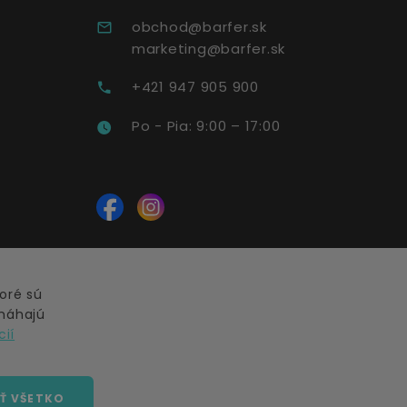
obchod@barfer.sk
marketing@barfer.sk
+421 947 905 900
Po - Pia: 9:00 – 17:00
oré sú
máhajú
cií
Ť VŠETKO