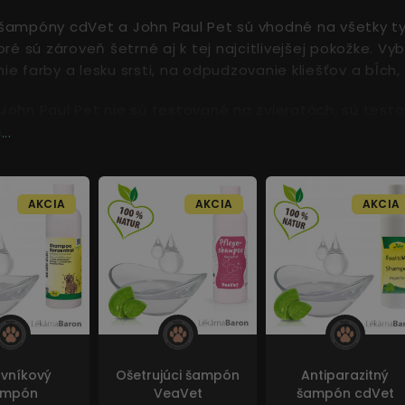
 šampóny cdVet a John Paul Pet sú vhodné na všetky ty
toré sú zároveň šetrné aj k tej najcitlivejšej pokožke. 
ie farby a lesku srsti, na odpudzovanie kliešťov a bĺch,
John Paul Pet nie sú testované na zvieratách, sú test
..
AKCIA
AKCIA
AKCIA
vníkový
Ošetrujúci šampón
Antiparazitný
ampón
VeaVet
šampón cdVet