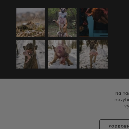
Na na
nevyh
vy
PODROBN