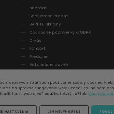
Doprava
Spolupracuj s nami
BARF FB skupiny
Obchodné podmienky a GDPR
O nás
Kontakt
Predajne
Veterinárny slovník
šich webových stránkach používame súbory cookies. Niekt
nutné na správne fungovanie webu, zatiaľ čo iné nám po
lepšiť tento web a váš používateľský zážitok.
Viac informá
©
2026
barfer.sk
Všetky práva vyhradené.
É NASTAVENIA
LEN NEVYHNUTNÉ
POVOLI