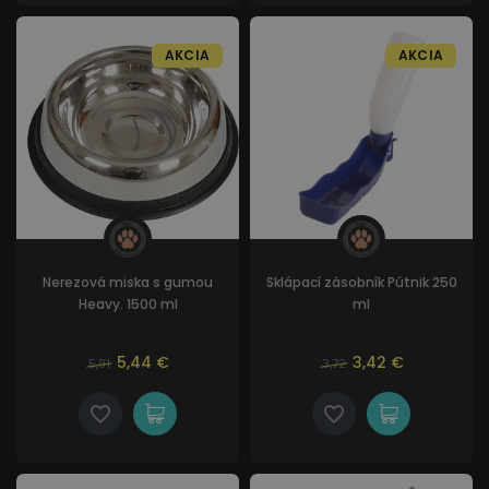
AKCIA
AKCIA
Nerezová miska s gumou
Sklápací zásobník Pútnik 250
Heavy. 1500 ml
ml
5,44 €
3,42 €
5,91
3,72