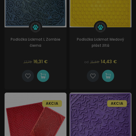
Podložka Lickmat L Zombie
Podložka Lickmat Medový
čierna
plást žltá
16,31 €
14,43 €
17,73
od
15,68
AKCIA
AKCIA