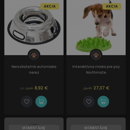
AKCIA
AKCIA
Nerozliateľná automiska
Interaktívna miska pre psy
nerez
Northmate
8,92 €
27,37 €
od
9,70
29,75
MOMENTÁLNE
MOMENTÁLNE