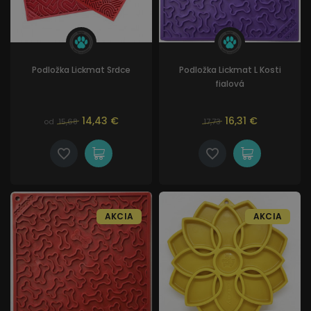
Podložka Lickmat Srdce
Podložka Lickmat L Kosti
fialová
14,43 €
16,31 €
od
15,68
17,73
AKCIA
AKCIA