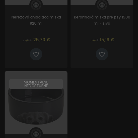
Nerezová chladiaca miska
Keramická miska pre psy 1500
820 ml
ml - sivá
25,70 €
15,19 €
27,94
16,51
MOMENTÁLNE
NEDOSTUPNÉ