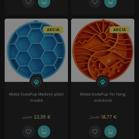
AKCIA
AKCIA
Miska SodaPup Medový plást
Miska SodaPup Yin Yang
modrá
oranžová
22,35 €
18,77 €
24,29
20,40