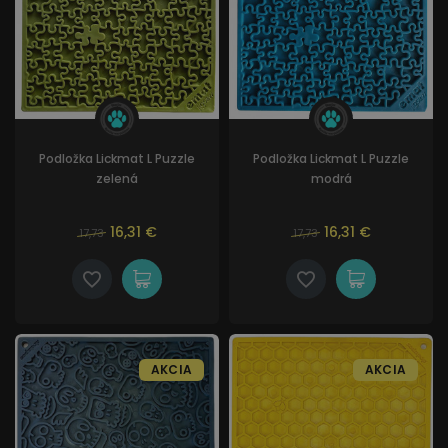
Podložka Lickmat L Puzzle
Podložka Lickmat L Puzzle
zelená
modrá
16,31 €
16,31 €
17,73
17,73
AKCIA
AKCIA