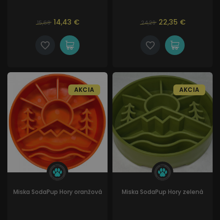
14,43 €
22,35 €
15,68
24,29
AKCIA
AKCIA
Miska SodaPup Hory oranžová
Miska SodaPup Hory zelená