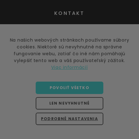
KONTAKT
obchod@barfer.sk
Na našich webových stránkach používame súbory
marketing@barfer.sk
cookies. Niektoré sú nevyhnutné na správne
fungovanie webu, zatiaľ čo iné nám pomáhajú
vylepšiť tento web a váš používateľský zážitok.
Viac informácií
+421 947 905 900
POVOLIŤ VŠETKO
Po - Pia: 9:00 – 17:00
LEN NEVYHNUTNÉ
PODROBNÉ NASTAVENIA
Vzdelávací kurz - BARF