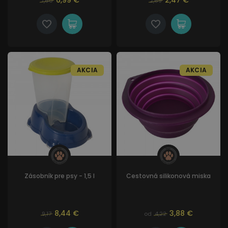
6,99 €
2,47 €
7,60
2,69
AKCIA
AKCIA
Zásobník pre psy - 1,5 l
Cestovná silikonová miska
8,44 €
3,88 €
9,17
od
4,22