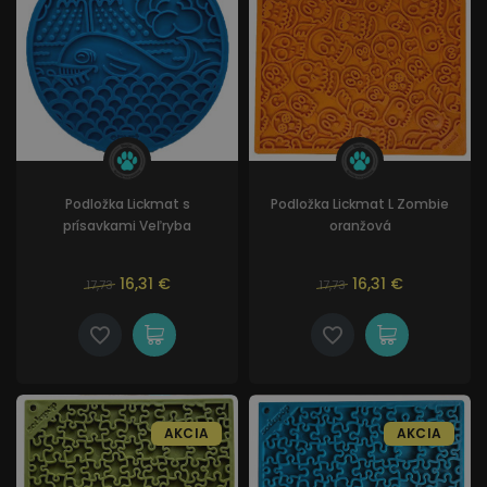
Podložka Lickmat s
Podložka Lickmat L Zombie
prísavkami Veľryba
oranžová
16,31 €
16,31 €
17,73
17,73
AKCIA
AKCIA