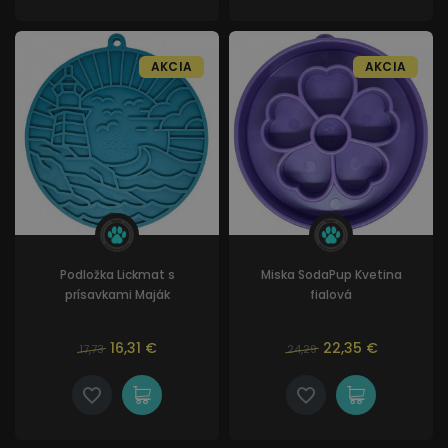
AKCIA
AKCIA
Podložka Lickmat s
Miska SodaPup Kvetina
prísavkami Maják
fialová
16,31 €
22,35 €
17,73
24,29