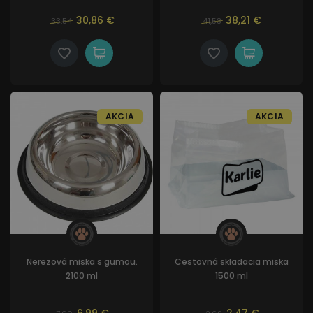
30,86 €
38,21 €
33,54
41,53
AKCIA
AKCIA
Nerezová miska s gumou.
Cestovná skladacia miska
2100 ml
1500 ml