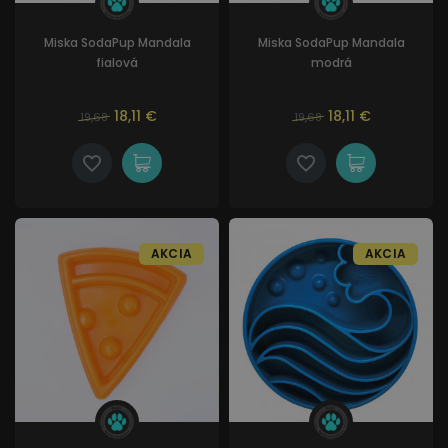
Miska SodaPup Mandala
Miska SodaPup Mandala
fialová
modrá
18,11 €
18,11 €
19,68
19,68
AKCIA
AKCIA