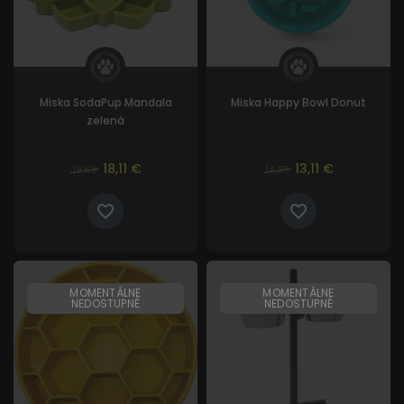
Miska SodaPup Mandala
Miska Happy Bowl Donut
zelená
18,11 €
13,11 €
19,68
14,25
MOMENTÁLNE
MOMENTÁLNE
NEDOSTUPNÉ
NEDOSTUPNÉ