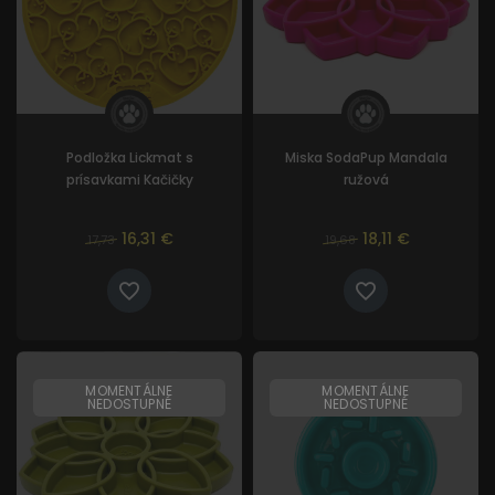
Podložka Lickmat s
Miska SodaPup Mandala
prísavkami Kačičky
ružová
16,31 €
18,11 €
17,73
19,68
MOMENTÁLNE
MOMENTÁLNE
NEDOSTUPNÉ
NEDOSTUPNÉ