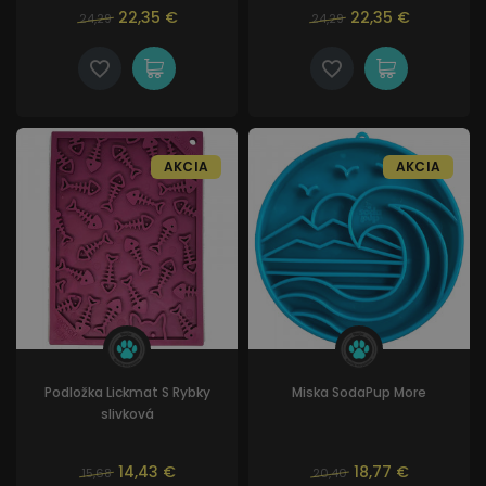
22,35 €
22,35 €
24,29
24,29
AKCIA
AKCIA
Podložka Lickmat S Rybky
Miska SodaPup More
slivková
14,43 €
18,77 €
15,68
20,40