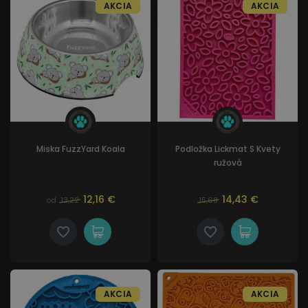
AKCIA
AKCIA
Miska FuzzYard Koala
Podložka Lickmat S Kvety
ružová
12,16 €
14,43 €
od
13,22
15,68
AKCIA
AKCIA