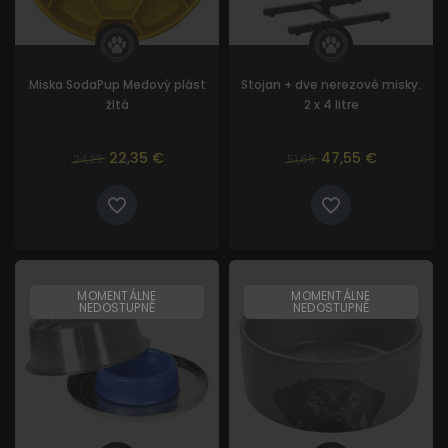
Miska SodaPup Medový plást
Stojan + dve nerezové misky.
žltá
2 x 4 litre
22,35 €
47,55 €
24,29
51,68
MOMENTÁLNE
MOMENTÁLNE
NEDOSTUPNÉ
NEDOSTUPNÉ