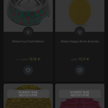
Miska FuzzYard Melon
Miska Happy Bowl Ananás
12,16 €
13,11 €
od
13,22
14,25
MOMENTÁLNE
MOMENTÁLNE
NEDOSTUPNÉ
NEDOSTUPNÉ