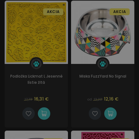
AKCIA
AKCIA
Podložka Lickmat L Jesenné
Miska FuzzYard No Signal
lístie žltá
16,31 €
12,16 €
17,73
od
13,22