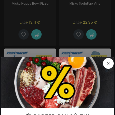
Miska Happy Bowl Pizza
Miska SodaPup Vlny
13,11 €
22,35 €
14,25
24,29
AKCIA
AKCIA
Proviantný kanister na vodu a
Sklápajúci zásobník Pútnik 0,5