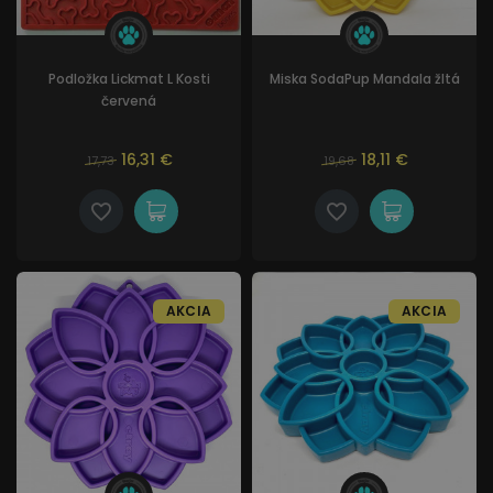
Podložka Lickmat L Kosti
Miska SodaPup Mandala žltá
červená
16,31 €
18,11 €
17,73
19,68
AKCIA
AKCIA