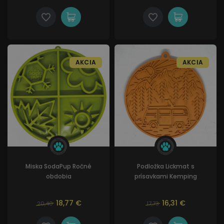
AKCIA
AKCIA
Miska SodaPup Ročné
Podložka Lickmat s
obdobia
prísavkami Kemping
18,77 €
16,31 €
20,40
17,73