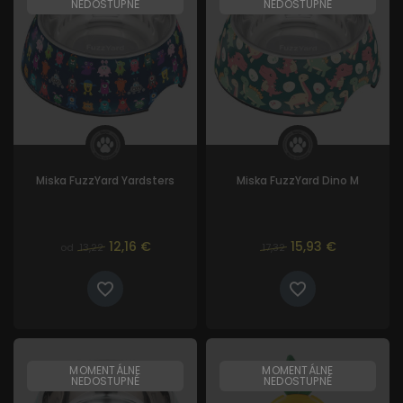
NEDOSTUPNÉ
NEDOSTUPNÉ
Miska FuzzYard Yardsters
Miska FuzzYard Dino M
12,16 €
15,93 €
od
13,22
17,32
MOMENTÁLNE
MOMENTÁLNE
NEDOSTUPNÉ
NEDOSTUPNÉ