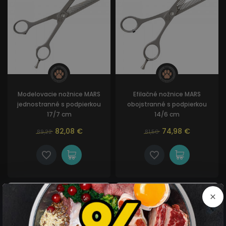
Modelovacie nožnice MARS
Efilačné nožnice MARS
jednostranné s podpierkou
obojstranné s podpierkou
17/7 cm
14/6 cm
82,08 €
74,98 €
89,22
81,50
AKCIA
AKCIA