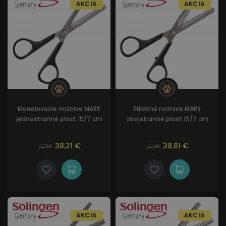
AKCIA
AKCIA
(menej hustá). Pes po prestrihaní efilačnými
nožnicami nie je tak huňatý.
Modelovacie nožnice MARS
Efilačné nožnice MARS
jednostranné plast 15/7 cm
obojstranné plast 15/7 cm
38,21 €
38,81 €
41,53
42,19
AKCIA
AKCIA