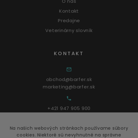
O nás
Kontakt
Predajne
Veterinárny slovník
KONTAKT
obchod@barfer.sk
marketing@barfer.sk
+421 947 905 900
Na našich webových stránkach používame súbory
Po - Pia: 9:00 – 17:00
cookies. Niektoré sú nevyhnutné na správne