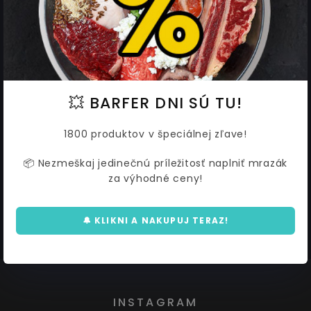
💥 BARFER DNI SÚ TU!
Efilačné nožnice MARS hrubšie
Nožnice modelovacie Ebimex
obojstranné s podpierkou
JAPAN 18,5/10,5 cm
1800 produktov v špeciálnej zľave!
16/7 cm
81,36 €
75,61 €
88,43
82,19
📦 Nezmeškaj jedinečnú príležitosť naplniť mrazák
za výhodné ceny!
🔔 KLIKNI A NAKUPUJ TERAZ!
INSTAGRAM