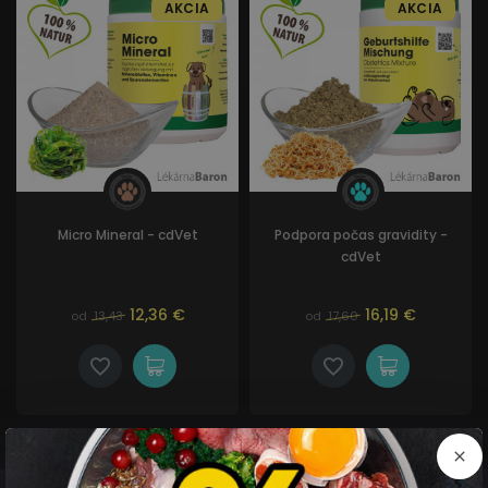
AKCIA
AKCIA
Micro Mineral - cdVet
Podpora počas gravidity -
cdVet
12,36 €
16,19 €
od
13,43
od
17,60