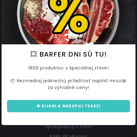
INSTAGRAM
💥 BARFER DNI SÚ TU!
1800 produktov v špeciálnej zľave!
📦 Nezmeškaj jedinečnú príležitosť naplniť mrazák
za výhodné ceny!
UŽITOČNÉ ODKAZY
🔔 KLIKNI A NAKUPUJ TERAZ!
Doprava
Spolupracuj s nami
BARF FB skupiny