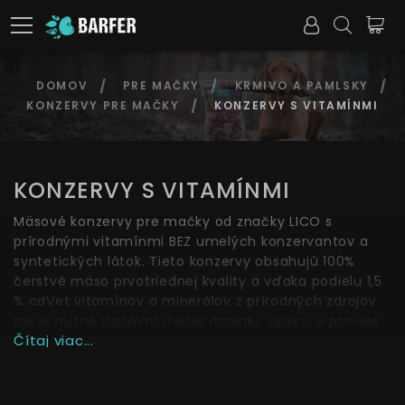
DOMOV
PRE MAČKY
KRMIVO A PAMLSKY
KONZERVY PRE MAČKY
KONZERVY S VITAMÍNMI
KONZERVY S VITAMÍNMI
Mäsové konzervy pre mačky od značky LICO s
prírodnými vitamínmi BEZ umelých konzervantov a
syntetických látok. Tieto konzervy obsahujú 100%
čerstvé mäso prvotriednej kvality a vďaka podielu 1,5
% cdVet vitamínov a minerálov z prírodných zdrojov
nie je nutné dodávať ďalšie doplnky výživy. V ponuke
Čítaj viac...
sú konzervy 100% mäsové „ALL IN ONE“ s obsahom
svaloviny, vnútorností a chrupaviek, a tiež konzervy s
prílohou „MENÜ“.