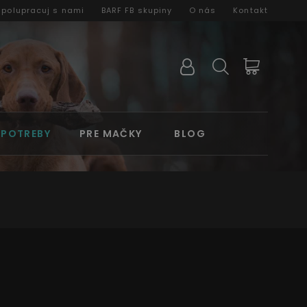
Spolupracuj s nami
BARF FB skupiny
O nás
Kontakt
 POTREBY
PRE MAČKY
BLOG