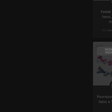
Pešek
lano,
m
od
12,
MOM
NED
Povrazo
lano s