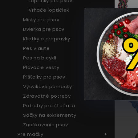
Loptičky pre psov
Vrhače loptičiek
Misky pre psov
Dvierka pre psov
Klietky a prepravky
Povrazo
Pes v aute
kruh 20
Pes na bicykli
Plávacie vesty
6,98
Píšťalky pre psov
Výcvikové pomôcky
MOM
Zdravotné potreby
NED
Potreby pre šteňatá
Sáčky na exkrementy
Značkovanie psov
Pre mačky