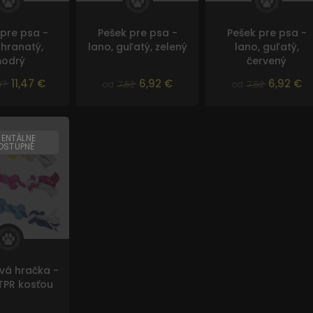
 pre psa -
Pešek pre psa -
Pešek pre psa -
 hranatý,
lano, guľatý, zelený
lano, guľatý,
odrý
červený
11,47 €
6,92 €
6,92 €
47
od
7,52
od
7,52
ENTÁLNE
OSTUPNÉ
vá hračka -
 TPR kosťou