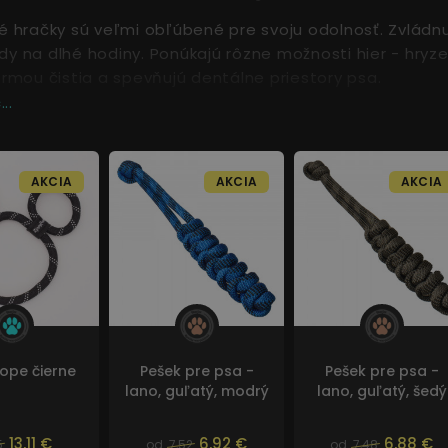
 hračky sú veľmi obľúbené pre svoju odolnosť. Zvládnu
 na dlhé hodiny. Ponúkajú rôzne možnosti hier - hryze
rmou čistia a spevňujú dentálne priestory psa.
..
AKCIA
AKCIA
AKCIA
Rope čierne
Pešek pre psa -
Pešek pre psa -
lano, guľatý, modrý
lano, guľatý, šedý
13,11 €
6,92 €
6,88 €
5
od
7,52
od
7,48