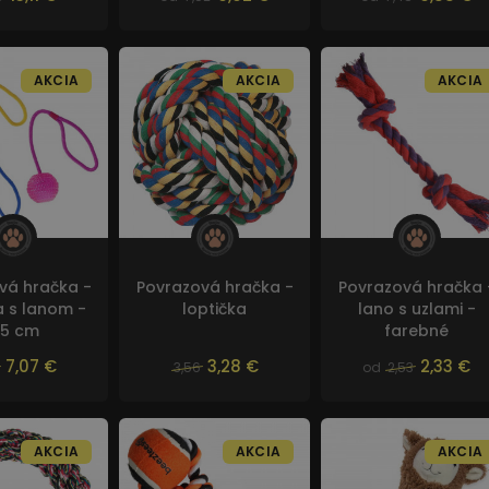
AKCIA
AKCIA
AKCIA
vá hračka -
Povrazová hračka -
Povrazová hračka 
a s lanom -
loptička
lano s uzlami -
,5 cm
farebné
7,07 €
3,28 €
2,33 €
3,56
od
2,53
AKCIA
AKCIA
AKCIA