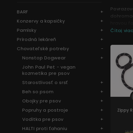
Povrazové
BARF
dohromady
Konzervy a kapsičky
hravou fo
Pamlsky
Čítaj viac.
Prírodná lekáreň
Chovateľské potreby
Nonstop Dogwear
John Paul Pet - vegan
kozmetika pre psov
Starostlivosť o srsť
Beh so psom
Obojky pre psov
Popruhy a postroje
Zippy 
Vodítka pre psov
HALTI proti ťahaniu
14,2