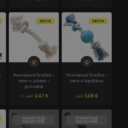
AKCIA
AKCIA
-
Povrazová hračka -
Povrazová hračka -
lano s uzlami -
lano s loptičkou
prírodné
2,47 €
3,08 €
od
2,69
3,35
MOMENTÁLNE
MOMENTÁLNE
NEDOSTUPNÉ
NEDOSTUPNÉ