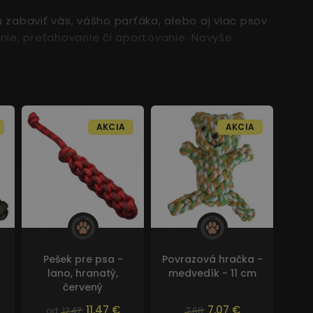
 zabaviť vás, vášho parťáka, alebo aj viac psov
nie, preťahovanie či aportovanie. Navyše
AKCIA
AKCIA
Pešek pre psa -
Povrazová hračka -
lano, hranatý,
medvedík - 11 cm
červený
11,47 €
7,07 €
od
12,47
7,68