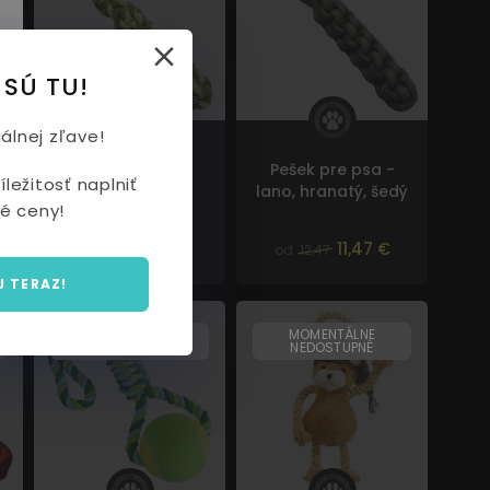
 SÚ TU!
álnej zľave!
Pešek pre psa -
Pešek pre psa -
ležitosť naplniť
lano, hranatý,
lano, hranatý, šedý
é ceny!
zelený
11,47 €
11,47 €
od
12,47
od
12,47
J TERAZ!
MOMENTÁLNE
MOMENTÁLNE
NEDOSTUPNÉ
NEDOSTUPNÉ