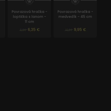
Povrazová hračka -
Povrazová hračka -
loptička s lanom -
medvedík - 45 cm
11 cm
6,35 €
9,95 €
6,90
10,82