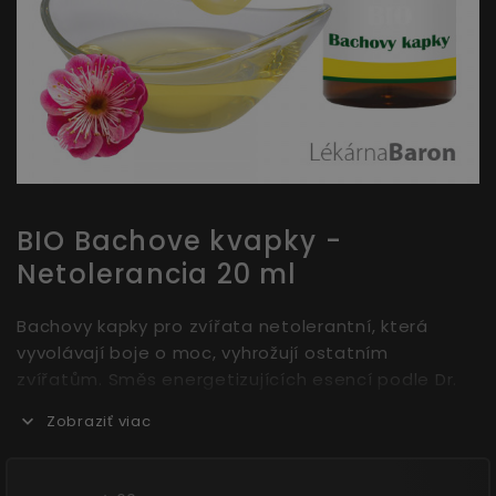
BIO Bachove kvapky -
Netolerancia 20 ml
Bachovy kapky pro zvířata netolerantní, která
vyvolávají boje o moc, vyhrožují ostatním
zvířatům. Směs energetizujících esencí podle Dr.
Bacha, jejichž základem jsou květy a hodnotné
Zobraziť viac
oleje plné živin v Bio kvalitě. „Bio-Bachblüten
Krawallmacher“ pomáhají v situacích pod
souhrnným názvem Netolerance – podporují