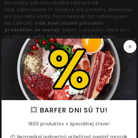
Na otázku, zda jsou vhodné také pro lidi
vždy odpovídáme >> Výrobce své produkty deklaroval
pro psy nebo kočky. Proto nesmějí být nabízeny pro
lidi (ZÁKON).
Lidé, kteří rozumí přírodním
produktům, se neptají
. Zájem o produkty, které plní
co slibují je velký. Proto výrobce doplňky stravy
a pečující produkty připravuje ke schválení také pro
lidi.
Zájem o přírodní produkty je velký >> Proto je
výrobce připravuje ke schválení také pro lidi.
💥 BARFER DNI SÚ TU!
VÝROBCE & DISTRIBUTOR &
PORADENSTVÍ
1800 produktov v špeciálnej zľave!
Výrobcem je přírodní léčitel pan Clemens Dingmann,
📦 Nezmeškaj jedinečnú príležitosť naplniť mrazák