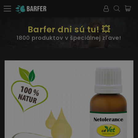
Barfer dni sú tu! 💥
1800 produktov v špeciálnej zľave!