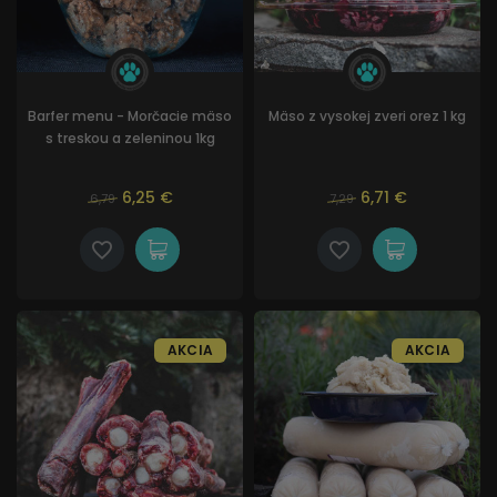
Barfer menu - Morčacie mäso
Mäso z vysokej zveri orez 1 kg
s treskou a zeleninou 1kg
6,25 €
6,71 €
6,79
7,29
AKCIA
AKCIA