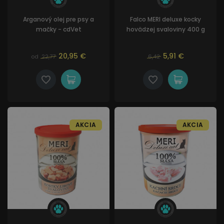
Arganový olej pre psy a
Falco MERI deluxe kocky
mačky - cdVet
hovädzej svaloviny 400 g
20,95 €
5,91 €
od
22,77
6,42
AKCIA
AKCIA