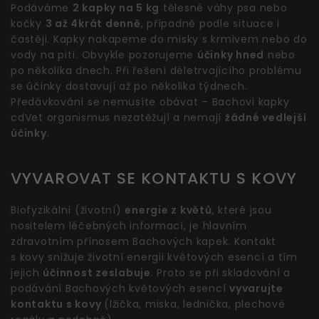
Podáváme
2 kapky na 5 kg
tělesné váhy psa nebo
kočky
3 až 4krát denně
, případně podle situace i
častěji. Kapky nakapeme do misky s krmivem nebo do
vody na pití. Obvykle pozorujeme
účinky hned
nebo
po několika dnech. Při řešení déletrvajícího problému
se účinky dostavují až po několika týdnech.
Předávkování se nemusíte obávat – Bachovi kapky
cdVet organismus nezatěžují a nemají
žádné vedlejší
účinky
.
VYVAROVAT SE KONTAKTU S KOVY
Biofyzikální (životní)
energie z květů
, které jsou
nositelem léčebných informací, je hlavním
zdravotním přínosem Bachových kapek. Kontakt
s kovy snižuje životní energii květových esencí a tím
jejich
účinnost zeslabuje
. Proto se při skladování a
podávání Bachových květových esencí
vyvarujte
kontaktu s kovy
(lžička, miska, lednička, plechové