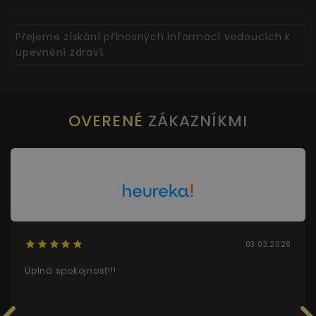
Přejeme získání přínosných informací vedoucích k
upevnění zdraví.
OVERENÉ
ZÁKAZNÍKMI
03.03.2026
Úplná spokojnosť!!!