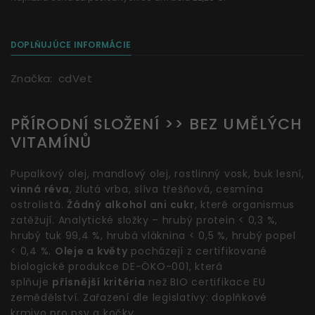
DOPLŇUJÚCE INFORMÁCIE
Značka:
cdVet
PŘÍRODNÍ SLOŽENÍ >> BEZ UMĚLÝCH
VITAMÍNŮ
Pupalkový olej, mandlový olej, rostlinný vosk, buk lesní,
vinná réva
, žlutá vrba, slíva třešňová, cesmína
ostrolistá.
Žádný alkohol ani cukr
, které organismus
zatěžují. Analytické složky – hrubý protein < 0,3 %,
hrubý tuk 99,4 %, hrubá vláknina < 0,5 %, hrubý popel
< 0,4 %.
Oleje a květy
pocházejí z certifikované
biologické produkce DE-ÖKO-001, která
splňuje
přísnější kritéria
než BIO certifikace EU
zemědělství. Zařazení dle legislativy: doplňkové
krmivo pro psy a kočky.