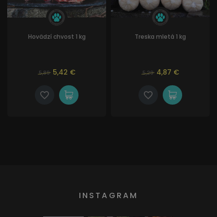
Hovädzí chvost 1 kg
Treska mletá 1 kg
5,42 €
4,87 €
5,89
5,29
INSTAGRAM