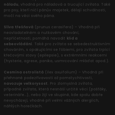
náladu
, vhodná pro náladová a trucující zvířata. Také
pro psy, kteří ničí pánův majetek, dělají schválnosti,
močí na věci svého pána.
Slíva třešňová
(prunus cerasifera) – Vhodná při
neovladatelném a nutkavém chování,
nepříčetnosti, pomáhá navodit
klid a
sebeovládání
. Také pro zvířata se sebedestruktivním
chováním, s opakujícími se fóbiemi, pro zvířata trpící
křečovými stavy (epilepsie), s extrémními reakcemi
(hysterie, agrese, panika, usmrcování mláďat apod.).
Cesmína ostrolistá
(ilex axuifolium) – Vhodná při
přehnané podezřívavosti až pomstychtivosti,
navozuje velkorysost
. Pro zlomyslná zvířata,
případně zvířata, která nesnáší určité věci (pošťáky,
veterináře…), nebo žijí ve skupině, kde spolu dobře
nevycházejí, vhodné při velmi vážných alergiích,
náhlých horečkách.