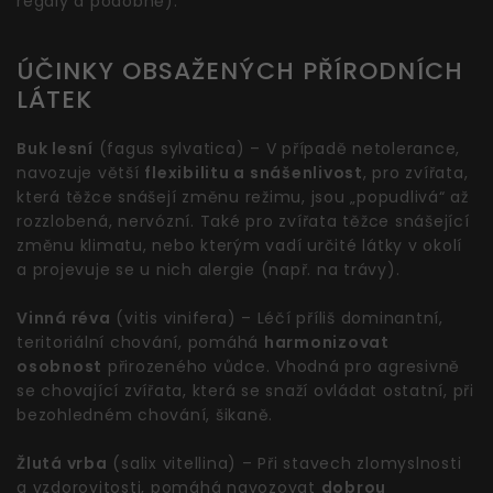
regály a podobně).
ÚČINKY OBSAŽENÝCH PŘÍRODNÍCH
LÁTEK
Buk lesní
(fagus sylvatica) – V případě netolerance,
navozuje větší
flexibilitu a snášenlivost
, pro zvířata,
která těžce snášejí změnu režimu, jsou „popudlivá“ až
rozzlobená, nervózní. Také pro zvířata těžce snášející
změnu klimatu, nebo kterým vadí určité látky v okolí
a projevuje se u nich alergie (např. na trávy).
Vinná réva
(vitis vinifera) – Léčí příliš dominantní,
teritoriální chování, pomáhá
harmonizovat
osobnost
přirozeného vůdce. Vhodná pro agresivně
se chovající zvířata, která se snaží ovládat ostatní, při
bezohledném chování, šikaně.
Žlutá vrba
(salix vitellina) – Při stavech zlomyslnosti
a vzdorovitosti, pomáhá navozovat
dobrou