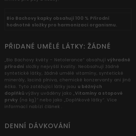
Bio Bachovy kapky obsahují 100 % Přírodní
hodnotné složky pro harmonizaci organismu.
PŘIDANÉ UMĚLÉ LÁTKY: ŽÁDNÉ
„Bio Bachovy květy – Netolerance“ obsahují
výhradně
přírodní
složky nejvyšší kvality. Neobsahují žádné
syntetické látky, žádné umělé vitamíny, syntetické
minerály, laciná plniva, chemické konzervanty ani jiná
éčka. Tyto zatěžující látky jsou
u běžných
doplňků
výživy uváděny jako „
Vitamíny a stopové
prvky
(na kg)“ nebo jako „Doplňkové látky“. Více
informací nabízí článek .
DENNÍ DÁVKOVÁNÍ