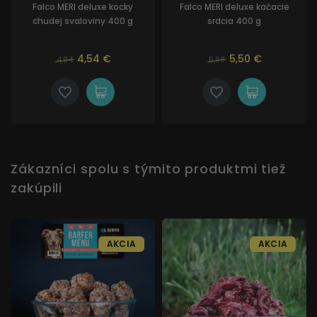
Falco MERI deluxe kocky
Falco MERI deluxe kačacie
chudej svaloviny 400 g
srdcia 400 g
4,54 €
5,50 €
4,94
5,98
Zákazníci spolu s týmito produktmi tiež
zakúpili
AKCIA
AKCIA