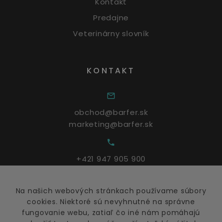
Kontakt
Predajne
Veterinárny slovník
KONTAKT
obchod@barfer.sk
marketing@barfer.sk
+421 947 905 900
Na našich webových stránkach používame súbory
Po - Pia: 9:00 – 17:00
cookies. Niektoré sú nevyhnutné na správne
fungovanie webu, zatiaľ čo iné nám pomáhajú