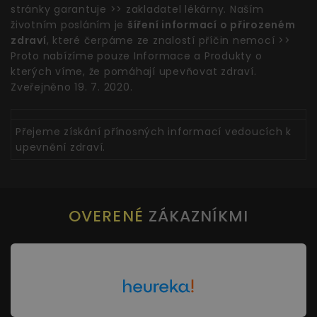
stránky garantuje >> zakladatel lékárny. Naším
životním posláním je
šíření informací o přirozeném
zdraví
, které čerpáme ze znalostí příčin nemocí >>
Proto nabízíme pouze Informace a Produkty o
kterých víme, že pomáhají upevňovat zdraví.
Zveřejněno 19. 7. 2020.
Přejeme získání přínosných informací vedoucích k
upevnění zdraví.
OVERENÉ
ZÁKAZNÍKMI