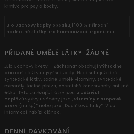
krmivo pro psy a kočky.
Bio Bachovy kapky obsahují 100 % Přírodní
hodnotné složky pro harmonizaci organismu.
PŘIDANÉ UMĚLÉ LÁTKY: ŽÁDNÉ
„Bio Bachovy květy – Záchrana“ obsahují
výhradně
přírodní
složky nejvyšší kvality. Neobsahují žádné
syntetické látky, žádné umělé vitamíny, syntetické
minerály, laciná plniva, chemické konzervanty ani jiná
éčka. Tyto zatěžující látky jsou
u běžných
doplňků
výživy uváděny jako „
Vitamíny a stopové
prvky
(na kg)“ nebo jako „Doplňkové látky“. Více
informací nabízí článek .
DENNÍ DÁVKOVÁNÍ