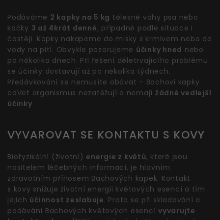
Podáváme
2 kapky na 5 kg
tělesné váhy psa nebo
kočky
3 až 4krát denně
, případně podle situace i
častěji. Kapky nakapeme do misky s krmivem nebo do
vody na pití. Obvykle pozorujeme
účinky hned
nebo
po několika dnech. Při řešení déletrvajícího problému
se účinky dostavují až po několika týdnech.
Předávkování se nemusíte obávat – Bachovi kapky
cdVet organismus nezatěžují a nemají
žádné vedlejší
účinky
.
VYVAROVAT SE KONTAKTU S KOVY
Biofyzikální (životní)
energie z květů
, které jsou
nositelem léčebných informací, je hlavním
zdravotním přínosem Bachových kapek. Kontakt
s kovy snižuje životní energii květových esencí a tím
jejich
účinnost zeslabuje
. Proto se při skladování a
podávání Bachových květových esencí
vyvarujte