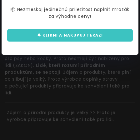
Kvalita / Přínos, což dokazuje růst prodejů.
📦 Nezmeškaj jedinečnú príležitosť naplniť mrazák
za výhodné ceny!
JSOU CDVET PRODUKTY VHODNÉ I
PRO LIDI ?
🔔 KLIKNI A NAKUPUJ TERAZ!
Na otázku, zda jsou vhodné také pro lidi
vždy odpovídáme >> Výrobce své produkty deklaroval
pro psy nebo kočky. Proto nesmějí být nabízeny pro
lidi (ZÁKON).
Lidé, kteří rozumí přírodním
produktům, se neptají
. Zájem o produkty, které plní
co slibují je velký. Proto výrobce doplňky stravy
a pečující produkty připravuje ke schválení také pro
lidi.
Zájem o přírodní produkty je velký >> Proto je
výrobce připravuje ke schválení také pro lidi.