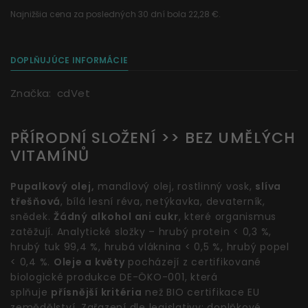
Najnižšia cena za posledných 30 dní bola 22,28 €.
DOPLŇUJÚCE INFORMÁCIE
Značka:
cdVet
PŘÍRODNÍ SLOŽENÍ >> BEZ UMĚLÝCH
VITAMÍNŮ
Pupalkový olej,
mandlový olej, rostlinný vosk,
slíva
třešňová
, bílá lesní réva, netýkavka, devaterník,
snědek.
Žádný alkohol ani cukr
, které organismus
zatěžují. Analytické složky – hrubý protein < 0,3 %,
hrubý tuk 99,4 %, hrubá vláknina < 0,5 %, hrubý popel
< 0,4 %.
Oleje a květy
pocházejí z certifikované
biologické produkce DE-ÖKO-001, která
splňuje
přísnější kritéria
než BIO certifikace EU
zemědělství. Zařazení dle legislativy: doplňkové