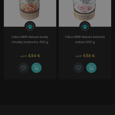
Falco MERI deluxe kocky
Falco MERI deluxe kačacie
chudej svaloviny 400 g
srdcia 400 g
4,54 €
5,50 €
4,94
5,98