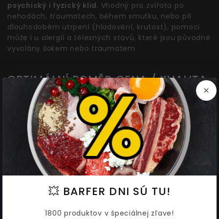
psychický i fyzický klid
. Vhodný pro zvířata po
nehodách, traumatech, během smutku, nebo při
dlouhodobém utrpení (hladovění, krutost), pomoci
může i u alergií a tělesných stavů, které jsou původně
vyvolány šokem nebo traumatem.
OPTIMÁLNÍ POMĚR CENA / KVALITA
/ PŘÍNOS
Produkty značky cdVet jsou složeny z čistě přírodních
surovin od dodavatelů, kteří rozumí přirozenému
zdraví. Kritériem výběru surovin je
Pouze 100%
Kvalita, což má svoji cenu
. Umění tvořit funkční
produkty podle generacemi předávaných receptur je
tajemstvím úspěchu . Trvalý růst prodejů potvrzuje
optimální poměr Cena / Kvalita / Zdravotní přínos.
💥 BARFER DNI SÚ TU!
cdVet produkty mají optimální poměr Cena /
1800 produktov v špeciálnej zľave!