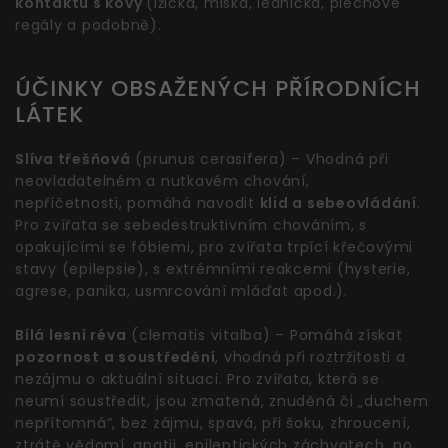
kontaktu s kovy
(lžička, miska, lednička, plechové
regály a podobně).
ÚČINKY OBSAŽENÝCH PŘÍRODNÍCH
LÁTEK
Slíva třešňová
(prunus cerasifera) – Vhodná při
neovladatelném a nutkavém chování,
nepříčetnosti, pomáhá navodit
klid a sebeovládání
.
Pro zvířata se sebedestruktivním chováním, s
opakujícími se fóbiemi, pro zvířata trpící křečovými
stavy (epilepsie), s extrémními reakcemi (hysterie,
agrese, panika, usmrcování mláďat apod.).
Bílá lesní réva
(clematis vitalba) – Pomáhá získat
pozornost a soustředění
, vhodná při roztržitosti a
nezájmu o aktuální situaci. Pro zvířata, která se
neumí soustředit, jsou zmatená, znuděná či „duchem
nepřítomná“, bez zájmu, spavá, při šoku, zhroucení,
ztrátě vědomí, apatii, epileptických záchvatech, po