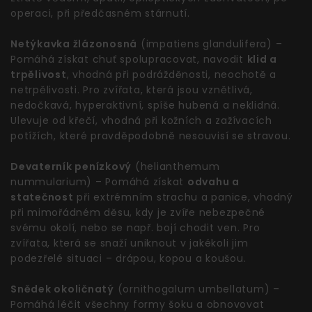
operaci, při předčasném stárnutí.
Netýkavka žlázonosná
(impatiens glandulifera) –
Pomáhá získat chuť spolupracovat, navodit
klid a
trpělivost
, vhodná při podrážděnosti, neochotě a
netrpělivosti. Pro zvířata, která jsou vznětlivá,
nedočkavá, hyperaktivní, spíše hubená a neklidná.
Ulevuje od křečí, vhodná při kožních a zažívacích
potížích, které pravděpodobně nesouvisí se stravou.
Devaterník penízkový
(helianthemum
nummularium) – Pomáhá získat
odvahu a
statečnost
při extrémním strachu a panice, vhodný
při mimořádném děsu, kdy je zvíře nebezpečné
svému okolí, nebo se např. bojí chodit ven. Pro
zvířata, která se snaží uniknout v jakékoli jim
podezřelé situaci – drápou, kopou a koušou.
Snědek okoličnatý
(ornithogalum umbellatum) –
Pomáhá léčit všechny formy šoku a obnovovat