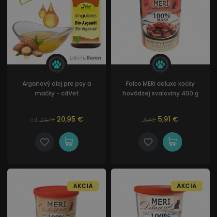
Arganový olej pre psy a
Falco MERI deluxe kocky
mačky - cdVet
hovädzej svaloviny 400 g
20,95 €
5,91 €
od
22,77
6,42
AKCIA
AKCIA