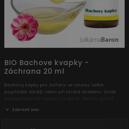
BIO Bachove kvapky -
Záchrana 20 ml
Bachovy kapky pro zvířata ve stresu, velké
psychické zátěži, nebo při ztrátě blízkého. Směs
energetizujících esencí podle Dr. Bacha, jejichž
základem jsou květy a hodnotné oleje plné živin v
Zobraziť viac
Bio kvalitě. „Bio-Bachblüten S.O.S.“ pomáhají v
situacích pod souhrnným názvem Záchrana –
podporují psychickou pohodu a harmonizují tělo i