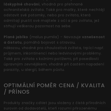
láskyplné chování
, vhodná pro přehnaně
ochranitelská zvířata. Také pro matky, které nechtějí
odstavit své potomky, nebo pro zvířata, která
odmítají pustit své majitele z očí a pro zvířata, jež
strhují veškerou pozornost na sebe.
Plané jablko
(malus pumila) – Navozuje
vznešenost
a čistotu
, pomáhá bojovat s otravou,
nákazou, vhodné pro choulostivá zvířata, trpící např.
průjmem, inkontinencí nebo ledvinovými problémy.
Také pro zvířata s kožními potížemi, při posedlosti
úpravným zevnějškem, vhodné při častém napadení
parazity, u alergií, během půstu.
OPTIMÁLNÍ POMĚR CENA / KVALITA
/ PŘÍNOS
Produkty značky cdVet jsou složeny z čistě přírodních
surovin od dodavatelů, kteří rozumí přirozenému