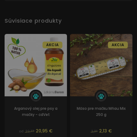
Súvisiace produkty
AKCIA
AKCIA
Arganový olej pre psy a
Mäso pre mačku Mňau Mix
mačky - cdVet
250 g
20,95 €
2,13 €
od
22,77
2,31