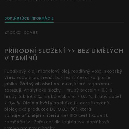
DOPLŇUJÚCE INFORMÁCIE
Značka:
cdVet
PŘÍRODNÍ SLOŽENÍ >> BEZ UMĚLÝCH
VITAMÍNŮ
Pupalkový olej, mandlový olej, rostlinný vosk,
skotský
vřes
, voda z pramenů, buk lesní, čekanka, plané
jablko.
Žádný alkohol ani cukr
, které organismus
zatěžují. Analytické složky – hrubý protein < 0,3 %,
hrubý tuk 99,4 %, hrubá vláknina < 0,5 %, hrubý popel
< 0,4 %.
Oleje a květy
pocházejí z certifikované
biologické produkce DE-ÖKO-001, která
splňuje
přísnější kritéria
než BIO certifikace EU
zemědělství. Zařazení dle legislativy: doplňkové
krmivo pro psy a kočky.