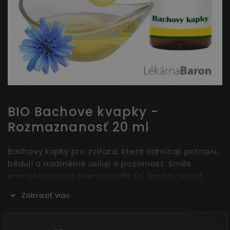
BIO Bachove kvapky -
Rozmaznanosť 20 ml
Bachovy kapky pro zvířata, která odmítají potravu,
bědují a nadměrně usilují o pozornost. Směs
energetizujících esencí podle Dr. Bacha, jejichž
základem jsou květy a hodnotné oleje plné živin v
Zobraziť viac
Bio kvalitě. „Bio-Bachblüten Restaurantkritiker“
pomáhají v situacích pod souhrnným názvem
Rozmazlenost – podporují psychickou pohodu a