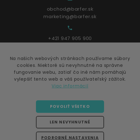
obchod@barfer.sk
marketing@barfer.sk
+421 947 905 900
Na našich webových stránkach používame súbory
Po - Pia: 9:00 – 17:00
cookies. Niektoré sú nevyhnutné na správne
fungovanie webu, zatiaľ čo iné nám pomáhajú
vylepšiť tento web a váš používateľský zážitok.
Viac informácií
POVOLIŤ VŠETKO
©
2026
barfer.sk
LEN NEVYHNUTNÉ
Všetky práva vyhradené.
Kopírovanie obsahu bez písomného povolenia majiteľa
PODROBNÉ NASTAVENIA