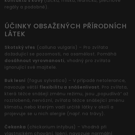
kontaktu s kovy
(lžička, miska, lednička, plechové
regály a podobně).
ÚČINKY OBSAŽENÝCH PŘÍRODNÍCH
LÁTEK
Skotský vřes
(calluna vulgaris) – Pro zvířata
dožadující se pozornosti, na osamělost. Pomáhá
dosáhnout vyrovnanosti
, vhodný pro zvířata
ignorující své majitele.
Buk lesní
(fagus sylvatica) – V případě netolerance,
navozuje větší
flexibilitu a snášenlivost
. Pro zvířata,
která těžce snášejí změnu režimu, jsou „popudlivá“ až
rozzlobená, nervózní, zvířata těžce snášející změnu
klimatu, nebo kterým vadí určité látky v okolí a
projevuje se u nich alergie (např. na trávy).
Čekanka
(chickorium intybus) – Vhodná při
vlastnickém chování, lpění, navozuje normální