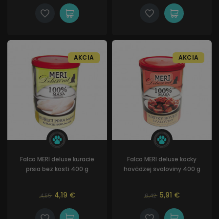
AKCIA
AKCIA
Falco MERI deluxe kuracie
Falco MERI deluxe kocky
prsia bez kosti 400 g
hovädzej svaloviny 400 g
4,19 €
5,91 €
4,55
6,42