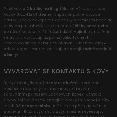
Podáváme
2 kapky na 5 kg
tělesné váhy psa nebo
kočky
3 až 4krát denně
, případně podle situace i
častěji. Kapky nakapeme do misky s krmivem nebo do
vody na pití. Obvykle pozorujeme
účinky hned
nebo
po několika dnech. Při řešení déletrvajícího problému
se účinky dostavují až po několika týdnech.
Předávkování se nemusíte obávat – Bachovi kapky
cdVet organismus nezatěžují a nemají
žádné vedlejší
účinky
.
VYVAROVAT SE KONTAKTU S KOVY
Biofyzikální (životní)
energie z květů
, které jsou
nositelem léčebných informací, je hlavním
zdravotním přínosem Bachových kapek. Kontakt
s kovy snižuje životní energii květových esencí a tím
jejich
účinnost zeslabuje
. Proto se při skladování a
podávání Bachových květových esencí
vyvarujte