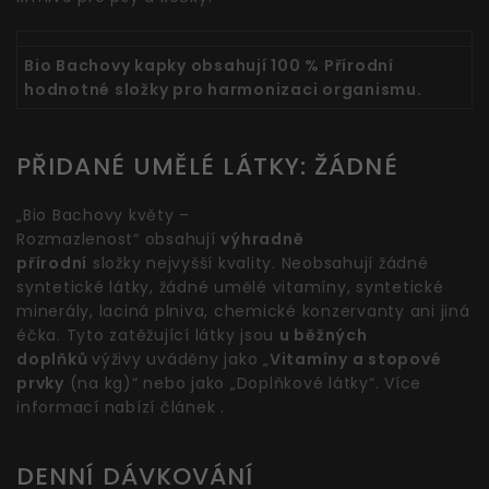
Bio Bachovy kapky obsahují 100 % Přírodní
hodnotné složky pro harmonizaci organismu.
PŘIDANÉ UMĚLÉ LÁTKY: ŽÁDNÉ
„Bio Bachovy květy –
Rozmazlenost“ obsahují
výhradně
přírodní
složky nejvyšší kvality. Neobsahují žádné
syntetické látky, žádné umělé vitamíny, syntetické
minerály, laciná plniva, chemické konzervanty ani jiná
éčka. Tyto zatěžující látky jsou
u běžných
doplňků
výživy uváděny jako „
Vitamíny a stopové
prvky
(na kg)“ nebo jako „Doplňkové látky“. Více
informací nabízí článek .
DENNÍ DÁVKOVÁNÍ