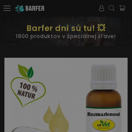
Barfer dni sú tu! 💥
1800 produktov v špeciálnej zľave!