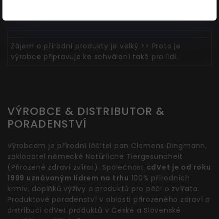
a pečující produkty připravuje ke schválení také pro
lidi.
Zájem o přírodní produkty je velký >> Proto je
výrobce připravuje ke schválení také pro lidi.
VÝROBCE & DISTRIBUTOR &
PORADENSTVÍ
Výrobcem je přírodní léčitel pan Clemens Dingmann,
zakladatel německé Natürliche Tiergesundheit
(Přirozené zdraví zvířat). Společnost
cdVet je od roku
1999 uznávaným lídrem na trhu
100% přírodních
krmiv, doplňků výživy a produktů pro péči o zvířata.
Produktové poradenství v oblasti přirozeného zdraví a
distribuci cdVet produktů v České a Slovenské