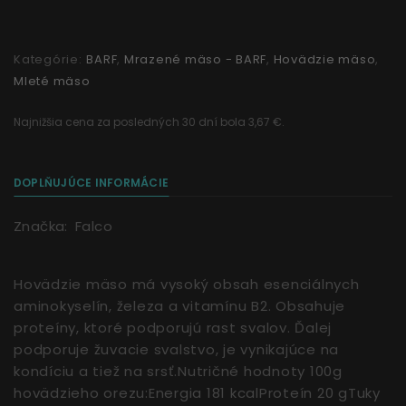
Kategórie:
BARF
,
Mrazené mäso - BARF
,
Hovädzie mäso
,
Mleté mäso
Najnižšia cena za posledných 30 dní bola 3,67 €.
DOPLŇUJÚCE INFORMÁCIE
Značka:
Falco
Hovädzie mäso má vysoký obsah esenciálnych
aminokyselín, železa a vitamínu B2. Obsahuje
proteíny, ktoré podporujú rast svalov. Ďalej
podporuje žuvacie svalstvo, je vynikajúce na
kondíciu a tiež na srsť.Nutričné hodnoty 100g
hovädzieho orezu:Energia 181 kcalProteín 20 gTuky