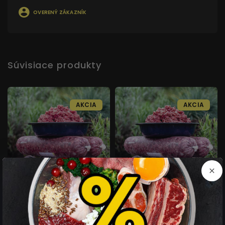
OVERENÝ ZÁKAZNÍK
Súvisiace produkty
AKCIA
AKCIA
Hovädzí orez špeciál s
Hovädzie mäso s držkami
drobami mleté
mleté MIX 1 kg