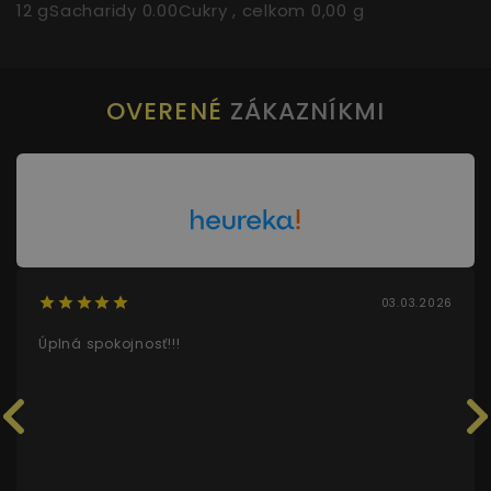
12 gSacharidy 0.00Cukry , celkom 0,00 g
OVERENÉ
ZÁKAZNÍKMI
03.03.2026
Úplná spokojnosť!!!