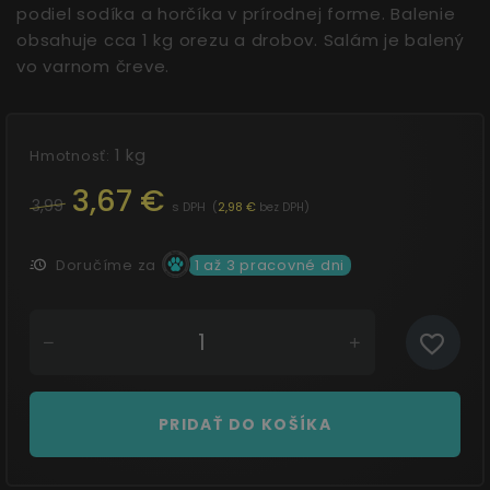
podiel sodíka a horčíka v prírodnej forme. Balenie
obsahuje cca 1 kg orezu a drobov. Salám je balený
vo varnom čreve.
1 kg
Hmotnosť:
3,67 €
3,99
s DPH
(
2,98 €
)
bez DPH
Doručíme za
1 až 3 pracovné dni
PRIDAŤ DO KOŠÍKA