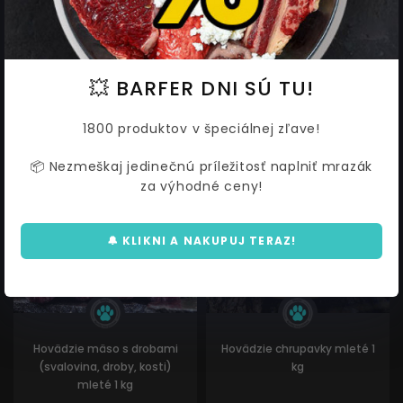
2,11 €
4,41 €
od
2,29
4,79
💥 BARFER DNI SÚ TU!
1800 produktov v špeciálnej zľave!
AKCIA
AKCIA
📦 Nezmeškaj jedinečnú príležitosť naplniť mrazák
za výhodné ceny!
🔔 KLIKNI A NAKUPUJ TERAZ!
Hovädzie mäso s drobami
Hovädzie chrupavky mleté 1
(svalovina, droby, kosti)
kg
mleté 1 kg