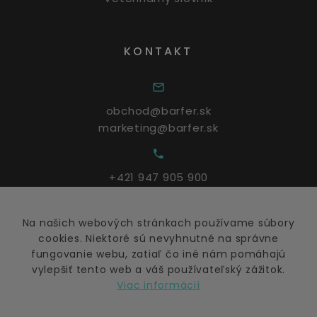
KONTAKT
obchod@barfer.sk
marketing@barfer.sk
+421 947 905 900
Na našich webových stránkach používame súbory
Po - Pia: 9:00 – 17:00
cookies. Niektoré sú nevyhnutné na správne
fungovanie webu, zatiaľ čo iné nám pomáhajú
vylepšiť tento web a váš používateľský zážitok.
Viac informácií