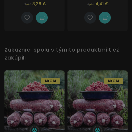
3,38 €
4,41 €
3,67
4,79
Zákazníci spolu s týmito produktmi tiež
zakúpili
AKCIA
AKCIA