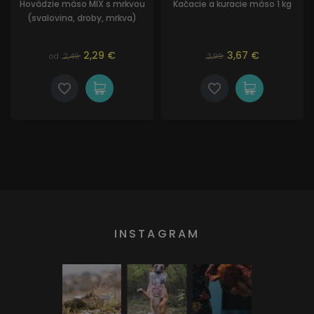
Hovädzie mäso MIX s mrkvou
Kačacie a kuracie mäso 1 kg
(svalovina, droby, mrkva)
2,29 €
3,67 €
od
2,49
3,99
INSTAGRAM