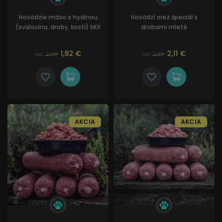
Hovädzie mäso s hydinou
Hovädzí orez špeciál s
(svalovina, droby, kosti) MIX
drobami mleté
1,92 €
2,11 €
od
2,09
od
2,29
AKCIA
AKCIA