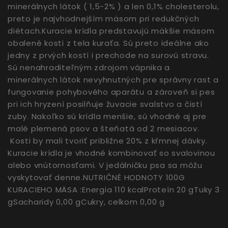
minerálnych látok ( 1,5-2% ) a len 0,1% cholesterolu,
preto je najvhodnejším mäsom pri redukčných
diétach.Kuracie krídla predstavujú mäkšie mäsom
obalené kosti z tela kuraťa. Sú preto ideálne ako
jedny z prvých kostí i prechode na surovú stravu.
Sú nenahraditeľným zdrojom vápnika a
minerálnych látok nevyhnutných pre správny rast a
fungovanie pohybového aparátu a zároveň si pes
pri ich hryzení posilňuje žuvacie svalstvo a čistí
zuby. Nakoľko sú krídla menšie, sú vhodné aj pre
malé plemená psov a šteňatá od 2 mesiacov.
Kosti by mali tvoriť približne 20% z kŕmnej dávky.
Kuracie krídla je vhodné kombinovať so svalovinou
alebo vnútornosťami. V jedálničku psa sa môžu
vyskytovať denne.NUTRIČNÉ HODNOTY 100G
KURACIEHO MÄSA :Energia 110 kcalProteín 20 gTuky 3
gSacharidy 0,00 gCukry, celkom 0,00 g