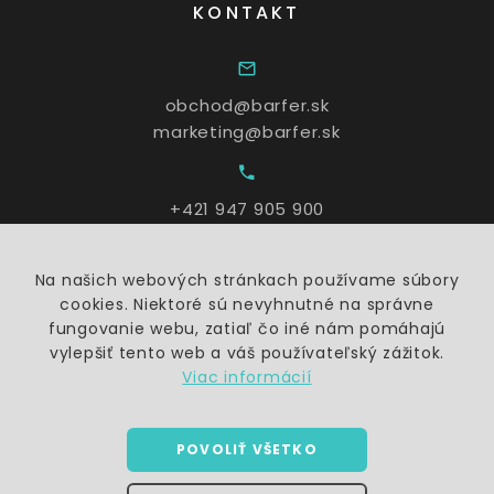
KONTAKT
obchod@barfer.sk
marketing@barfer.sk
+421 947 905 900
Na našich webových stránkach používame súbory
Po - Pia: 9:00 – 17:00
cookies. Niektoré sú nevyhnutné na správne
fungovanie webu, zatiaľ čo iné nám pomáhajú
vylepšiť tento web a váš používateľský zážitok.
Viac informácií
POVOLIŤ VŠETKO
©
2026
barfer.sk