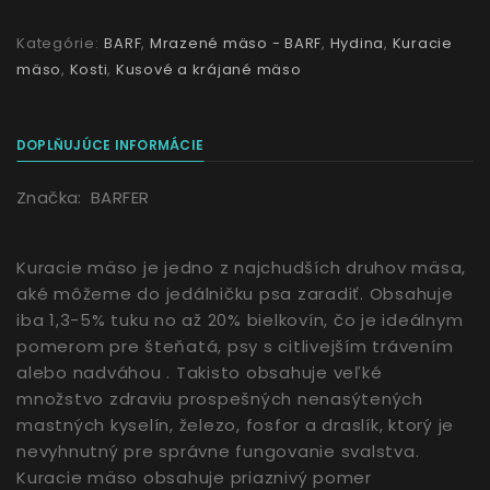
Kategórie:
BARF
,
Mrazené mäso - BARF
,
Hydina
,
Kuracie
mäso
,
Kosti
,
Kusové a krájané mäso
DOPLŇUJÚCE INFORMÁCIE
Značka:
BARFER
Kuracie mäso je jedno z najchudších druhov mäsa,
aké môžeme do jedálničku psa zaradiť. Obsahuje
iba 1,3-5% tuku no až 20% bielkovín, čo je ideálnym
pomerom pre šteňatá, psy s citlivejším trávením
alebo nadváhou . Takisto obsahuje veľké
množstvo zdraviu prospešných nenasýtených
mastných kyselín, železo, fosfor a draslík, ktorý je
nevyhnutný pre správne fungovanie svalstva.
Kuracie mäso obsahuje priaznivý pomer