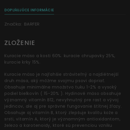
DOPLŇUJÚCE INFORMÁCIE
Značka:
BARFER
ZLOŽENIE
Kuracie mäso a kosti 60%. kuracie chrupavky 25%,
kuracie krky 15%.
Kuracie mäso je najľahšie stráviteľný a najdiétnejší
druh mäsa, aký môžme svojmu psovi dopriať.
Obsahuje minimálne množstvo tuku 1-2% a vysoký
podiel bielkovín ( 15-20% ). Hydinové mäso obsahuje
významný vitamín B12, nevyhnutný pre rast a vývoj
jedincov, ale aj pre správne fungovanie štítnej žľazy.
Obsahuje aj vitamín B, ktorý zlepšuje kvalitu kože a
srsti, vitamín A, ktorý je významným antioxidantom,
železo a karotenoidy, ktoré sú prevenciou vzniku