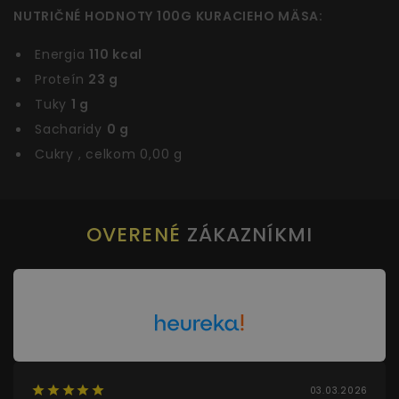
NUTRIČNÉ HODNOTY 100G KURACIEHO MÄSA:
Energia
110 kcal
Proteín
23 g
Tuky
1 g
Sacharidy
0 g
Cukry , celkom 0,00 g
OVERENÉ
ZÁKAZNÍKMI
03.03.2026