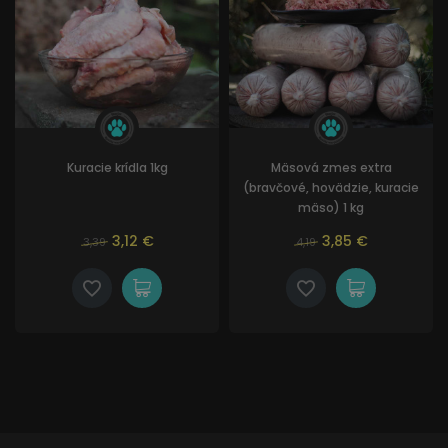
Kuracie krídla 1kg
Mäsová zmes extra
(bravčové, hovädzie, kuracie
mäso) 1 kg
3,12 €
3,85 €
3,39
4,19