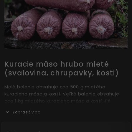
Kuracie mäso hrubo mleté
(svalovina, chrupavky, kosti)
Malé balenie obsahuje cca 500 g mletého
kuracieho mäsa a kostí. Veľké balenie obsahuje
cca 1 kg mletého kuracieho mäsa a kostí. Pri
rozmrazovaní týchto balíčkov odporúčame
Zobraziť viac
narezať obal. Zmes je pomletá s kosťou a
chrupavkou, preto je ideálnym zdrojom vápnika aj
pre psy, ktoré majú problém s hryzením. Tento