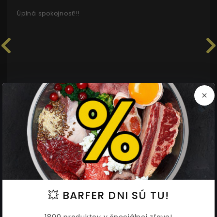
Úplná spokojnosť!!!
OVERENÝ ZÁKAZNÍK
Súvisiace produkty
AKCIA
AKCIA
💥 BARFER DNI SÚ TU!