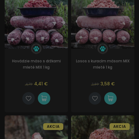
Hovädzie mäso s držkami
Losos s kuracím mäsom MIX
mleté MIX 1 kg
mleté 1 kg
4,41 €
3,58 €
4,79
3,89
AKCIA
AKCIA