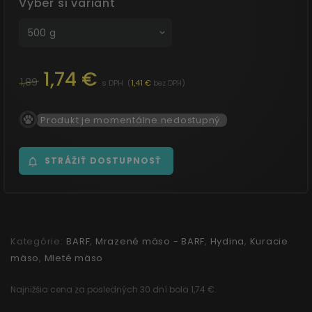
Vyber si variant
produkt je vhodný na kombináciu s našimi
zeleninovými a vločkovými prílohami z prírodnej
500 g
lekárne.
1,74 €
1,89
s DPH
(
1,41 €
)
bez DPH
Produkt je momentálne nedostupný.
STRÁŽIŤ DOSTUPNOSŤ
Kategórie:
BARF
,
Mrazené mäso - BARF
,
Hydina
,
Kuracie
mäso
,
Mleté mäso
Najnižšia cena za posledných 30 dní bola 1,74 €.