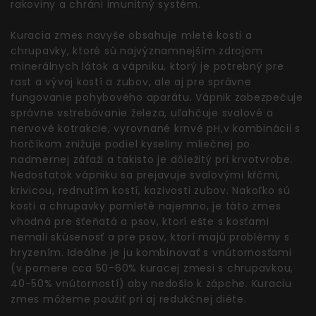
rakoviny a chráni imunitný systém.
Kuracia zmes navyše obsahuje mleté kosti a
chrupavky, ktoré sú najvýznamnejším zdrojom
minerálnych látok a vápniku, ktorý je potrebný pre
rast a vývoj kostí a zubov, ale aj pre správne
fungovanie pohybového aparátu. Vápnik zabezpečuje
správne vstrebávanie železa, uľahčuje svalové a
nervové kotrakcie, vyrovnané krnvé pH,v kombinácii s
horčíkom znižuje podiel kyseliny mliečnej po
nadmernej záťaži a takisto je dôležitý pri krvotvrobe.
Nedostatok vápniku sa prejavuje svalovými kŕčmi,
krivicou, rednutím kostí, kazivosti zubov. Nakoľko sú
kosti a chrupavky pomleté najemno, je táto zmes
vhodná pre šťeňatá a psov, ktorí ešte s kosťami
nemali skúsenosť a pre psov, ktorí majú problémy s
hryzením. Ideálne je ju kombinovať s vnútornosťami
(v pomere cca 50-60% kuracej zmesi s chrupavkou,
40-50% vnútorností) aby nedošlo k zápche. Kuraciu
zmes môžeme použiť pri aj redukčnej diéte.