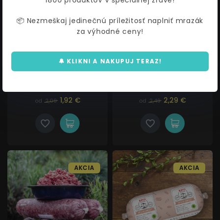
1800 produktov v špeciálnej zľave!
📦 Nezmeškaj jedinečnú príležitosť naplniť mrazák
za výhodné ceny!
🔔 KLIKNI A NAKUPUJ TERAZ!
Hovädzie mäso s hydinou
Hovädzie mäso MIX s mrkvou
(svalovina, droby, kosti) MIX
(svalovina, droby, mrkva)
1,92 €
2,29 €
od
2,09
od
2,49
AKCIA
AKCIA