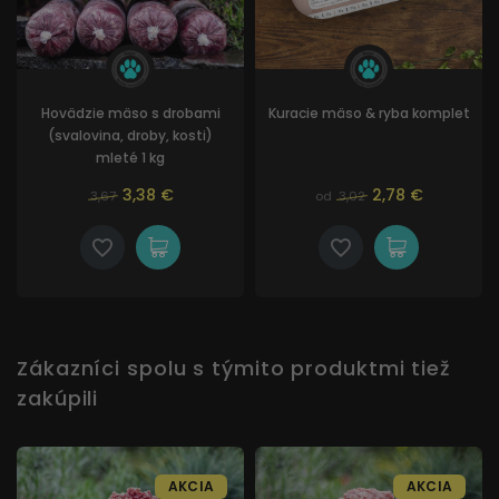
Hovädzie mäso s drobami
Kuracie mäso & ryba komplet
(svalovina, droby, kosti)
mleté 1 kg
3,38 €
2,78 €
3,67
od
3,02
Zákazníci spolu s týmito produktmi tiež
zakúpili
AKCIA
AKCIA