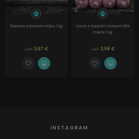
Kačacie a kuracie mäso 1 kg
Losos s kuracím mäsom MIX
mleté 1 kg
3,67 €
3,58 €
3,99
3,89
INSTAGRAM