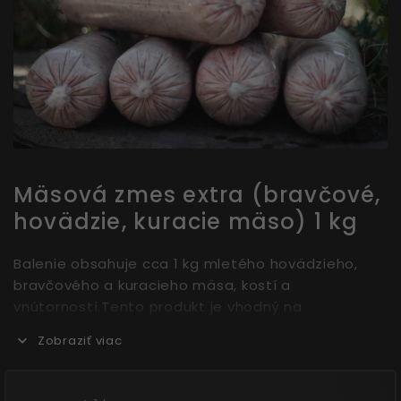
Mäsová zmes extra (bravčové,
hovädzie, kuracie mäso) 1 kg
Balenie obsahuje cca 1 kg mletého hovädzieho,
bravčového a kuracieho mäsa, kostí a
vnútorností.Tento produkt je vhodný na
kombináciu s našimi zeleninovými a vločkovými
Zobraziť viac
prílohami z prírodnej lekárne.Toto BARF krmivo je
vhodné pre: ŠteniatkaStaré psyMalé
plemenáVeľké plemenáVýznam krmiva pre zdravie