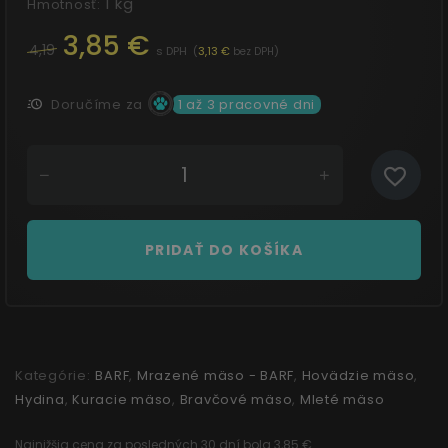
1 kg
Hmotnosť:
psa:Kvalitná energiaRedukčná diétaKrásna
3,85 €
srsťZdravá koža
4,19
s DPH
(
3,13 €
)
bez DPH
Doručíme za
1 až 3 pracovné dni
PRIDAŤ DO KOŠÍKA
Kategórie:
BARF
,
Mrazené mäso - BARF
,
Hovädzie mäso
,
Hydina
,
Kuracie mäso
,
Bravčové mäso
,
Mleté mäso
Najnižšia cena za posledných 30 dní bola 3,85 €.