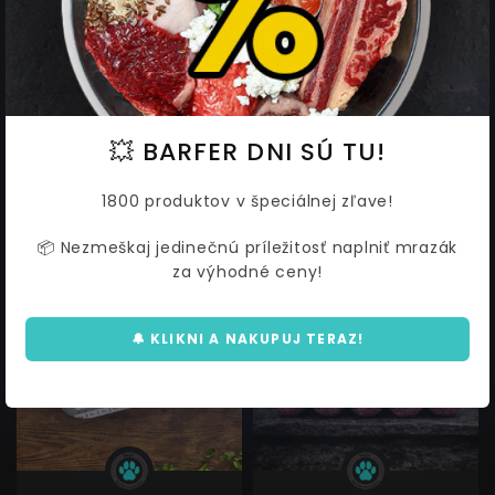
Hovädzie a kuracie mäso pre
Barfer menu - Bravčové a
šteňa
kuracie mäso so zeleninou
1kg
1,75 €
6,25 €
od
1,90
6,79
💥 BARFER DNI SÚ TU!
1800 produktov v špeciálnej zľave!
📦 Nezmeškaj jedinečnú príležitosť naplniť mrazák
za výhodné ceny!
AKCIA
AKCIA
🔔 KLIKNI A NAKUPUJ TERAZ!