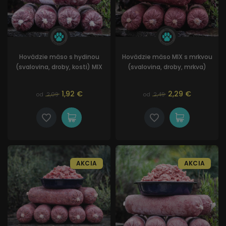
Hovädzie mäso s hydinou
Hovädzie mäso MIX s mrkvou
(svalovina, droby, kosti) MIX
(svalovina, droby, mrkva)
1,92 €
2,29 €
od
2,09
od
2,49
AKCIA
AKCIA