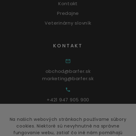
Kontakt
Predajne
Veterinárny slovník
KONTAKT
obchod@barfer.sk
marketing@barfer.sk
+421 947 905 900
Na našich webových stránkach používame súbory
Po - Pia: 9:00 – 17:00
cookies. Niektoré sú nevyhnutné na správne
fungovanie webu, zatiaľ čo iné nám pomáhajú