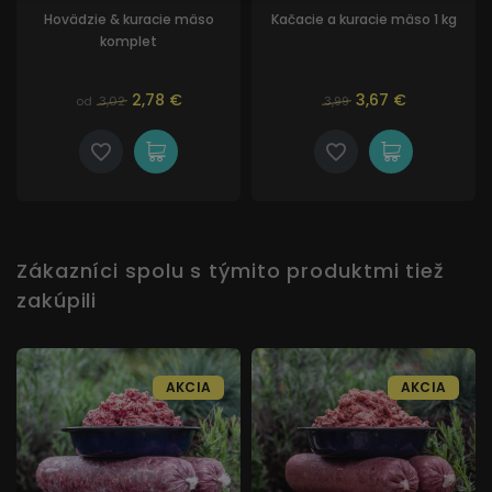
Hovädzie & kuracie mäso
Kačacie a kuracie mäso 1 kg
komplet
2,78 €
3,67 €
od
3,02
3,99
Zákazníci spolu s týmito produktmi tiež
zakúpili
AKCIA
AKCIA