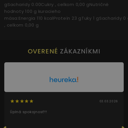
gSacharidy 0.00Cukry , celkom 0,00 gNutričné
hodnoty 100 g kuracieho
mäsa:Energia 110 kcalProteín 23 gTuky 1 gSacharidy 0
, celkom 0,00 g
OVERENÉ
ZÁKAZNÍKMI
03.03.2026
Úplná spokojnosť!!!