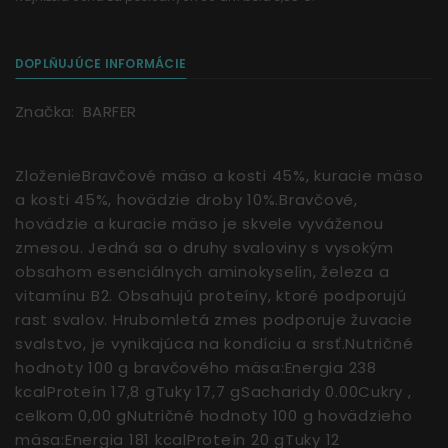
DOPLŇUJÚCE INFORMÁCIE
Značka:
BARFER
ZloženieBravčové mäso a kosti 45%, kuracie mäso
a kosti 45%, hovädzie droby 10%.Bravčové,
hovädzie a kuracie mäso je skvele vyváženou
zmesou. Jedná sa o druhy svaloviny s vysokým
obsahom esenciálnych aminokyselín, železa a
vitamínu B2. Obsahujú proteíny, ktoré podporujú
rast svalov. Hrubomletá zmes podporuje žuvacie
svalstvo, je vynikajúca na kondíciu a srsť.Nutričné
hodnoty 100 g bravčového mäsa:Energia 238
kcalProteín 17,8 gTuky 17,7 gSacharidy 0.00Cukry ,
celkom 0,00 gNutričné hodnoty 100 g hovädzieho
mäsa:Energia 181 kcalProteín 20 gTuky 12