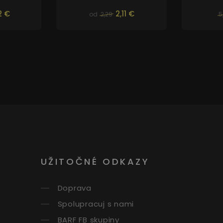
2 €
2,11 €
od
2,29
5
UŽITOČNÉ ODKAZY
Doprava
Spolupracuj s nami
BARF FB skupiny