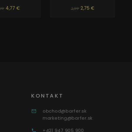
4,77 €
2,75 €
,19
2,99
KONTAKT
obchod@barfer.sk
marketing@barfer.sk
+421 947 905 900