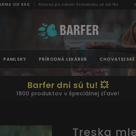
ARMA OD 99€
|
Rozvoz
po celom Slovensku
už od 1ks
PAMLSKY
PRÍRODNÁ LEKÁREŇ
CHOVATEĽSKÉ
Barfer dni sú tu! 💥
1800 produktov v špeciálnej zľave!
Treska mle