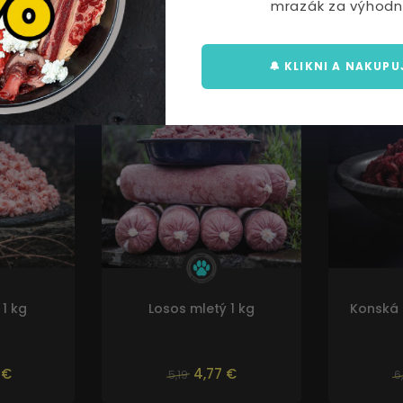
mrazák za výhodn
🔔 KLIKNI A NAKUPU
AKCIA
AKCIA
 1 kg
Losos mletý 1 kg
Konská 
 €
4,77 €
5,19
6