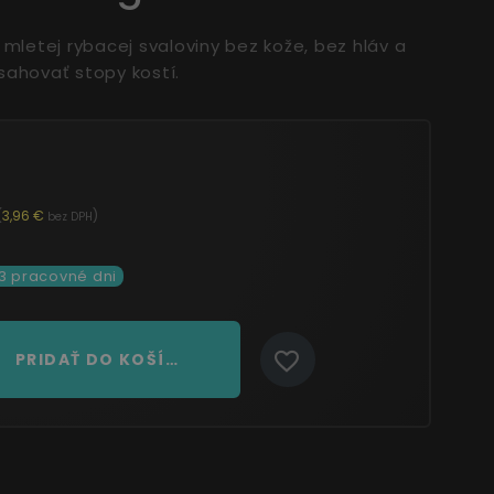
 mletej rybacej svaloviny bez kože, bez hláv a
sahovať stopy kostí.
(
3,96 €
)
bez DPH
 3 pracovné dni
PRIDAŤ DO KOŠÍKA