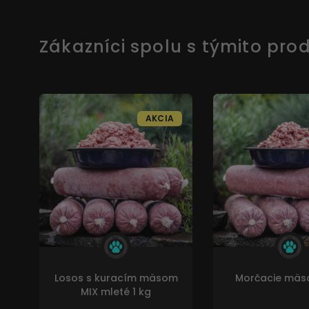
Zákazníci spolu s týmito prod
AKCIA
Losos s kuracím mäsom
Morčacie mäs
MIX mleté 1 kg