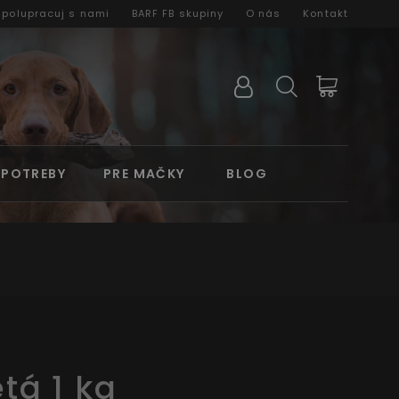
Spolupracuj s nami
BARF FB skupiny
O nás
Kontakt
 POTREBY
PRE MAČKY
BLOG
tá 1 kg