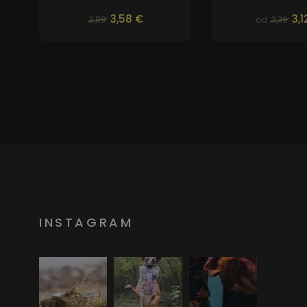
3,58 €
3,1
3,89
od
3,39
INSTAGRAM