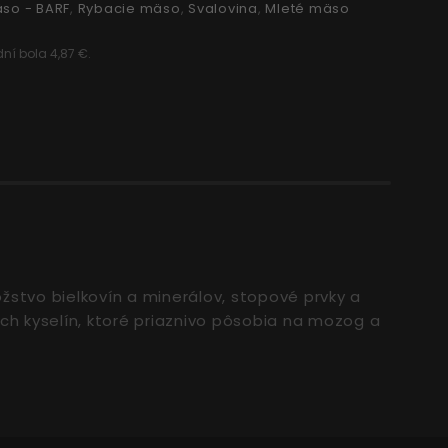
so - BARF
,
Rybacie mäso
,
Svalovina
,
Mleté mäso
ní bola 4,87 €.
žstvo bielkovín a minerálov, stopové prvky a
ch kyselín, ktoré priaznivo pôsobia na mozog a