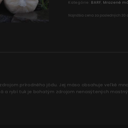
Kategórie:
BARF
,
Mrazené mä
Najnižšia cena za posledných 30 d
m zdrojom prírodného jódu. Jej mäso obsahuje veľké mno
eľná a rybí tuk je bohatým zdrojom nenasýtených mastný