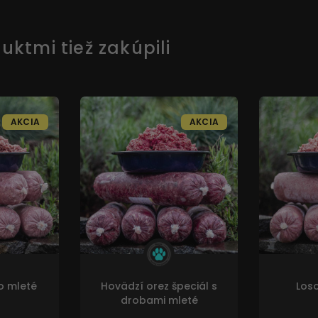
uktmi tiež zakúpili
AKCIA
AKCIA
o mleté
Hovädzí orez špeciál s
Loso
drobami mleté