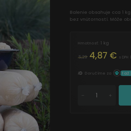
Balenie obsahuje cca 1 kg
bez vnútorností. Môže ob
1 kg
Hmotnosť:
4,87 €
5,29
s DPH
Doručíme za
1 až