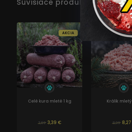
Súvisiace produkty
AKCIA
Celé kura mleté 1 kg
Králik mletý
3,39 €
8,27
3,69
8,99