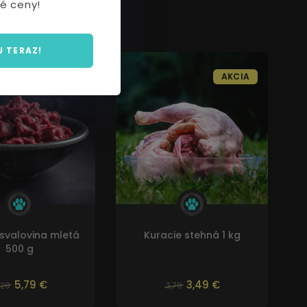
é ceny!
J TERAZ!
AKCIA
AKCIA
svalovina mletá
Kuracie stehná 1 kg
500 g
5,79 €
3,49 €
,29
3,79