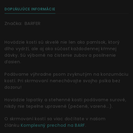
DOPLŇUJÚCE INFORMÁCIE
Značka:
BARFER
Hovädzie kosti sú skvelé nie len ako pamlsok, ktorý
dlho vydrží, ale aj ako súčasť každodennej kŕmnej
dávky. Sú výborné na čistenie zubov a posilnenie
ďasien.
Podávame výhradne psom zvyknutým na konzumáciu
kostí. Pri skrmovaní nenechávajte svojho psíka bez
dozoru!
Hovädzie lopatky a stehenné kosti podávame surové,
nikdy nie tepelne upravené (pečené, varené...).
O skrmovaní kostí sa viac dočítate v našom
článku
Komplexný prechod na BARF
.