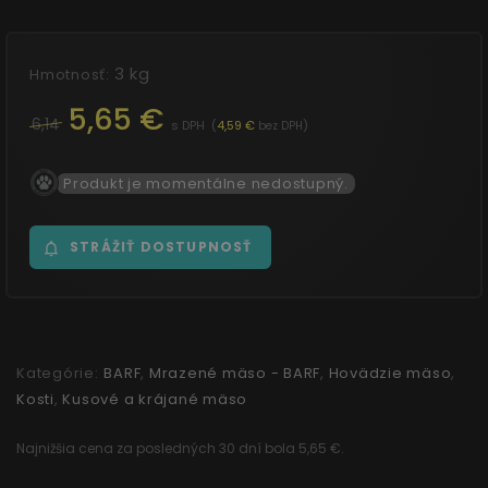
3 kg
Hmotnosť:
5,65 €
6,14
s DPH
(
4,59 €
)
bez DPH
Produkt je momentálne nedostupný.
STRÁŽIŤ DOSTUPNOSŤ
Kategórie:
BARF
,
Mrazené mäso - BARF
,
Hovädzie mäso
,
Kosti
,
Kusové a krájané mäso
Najnižšia cena za posledných 30 dní bola 5,65 €.