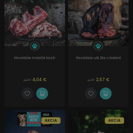
Hovädzie mäsité kosti
Hovädzie uši 2ks v balení
4,04 €
2,57 €
4,39
2,79
AKCIA
AKCIA