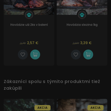
Hovädzie uši 2ks v balení
Hovädzia slezina 1kg
2,57 €
3,39 €
2,79
3,69
Zákazníci spolu s týmito produktmi tiež
zakúpili
AKCIA
AKCIA