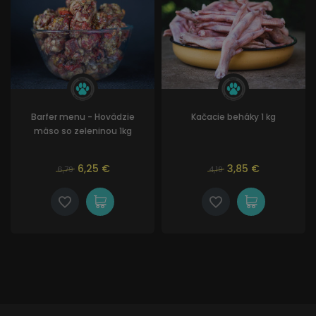
Barfer menu - Hovädzie
Kačacie beháky 1 kg
mäso so zeleninou 1kg
6,25 €
3,85 €
6,79
4,19