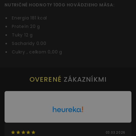
NUTRIČNÉ HODNOTY 100G HOVÄDZIEHO MÄSA:
Energia 181 kcal
Proteín 20 g
Tuky 12 g
Sacharidy 0.00
Cukry , celkom 0,00 g
OVERENÉ
ZÁKAZNÍKMI
03.03.2026