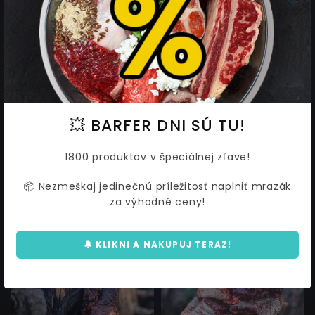
Hovädzie mäso jemne
Hovädzia pečeň 1 kg
krájané
💥 BARFER DNI SÚ TU!
2,72 €
3,30 €
od
2,96
3,59
1800 produktov v špeciálnej zľave!
📦 Nezmeškaj jedinečnú príležitosť naplniť mrazák
za výhodné ceny!
AKCIA
AKCIA
🔔 KLIKNI A NAKUPUJ TERAZ!