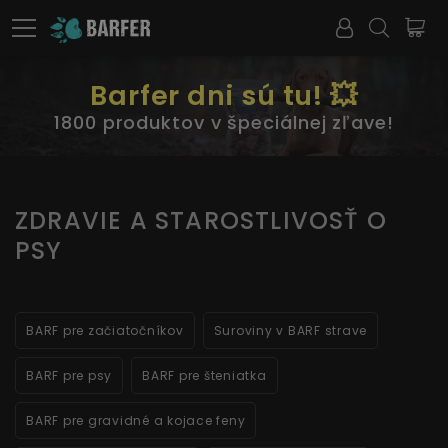
Barfer dni sú tu! 💥
1800 produktov v špeciálnej zľave!
ZDRAVIE A STAROSTLIVOSŤ O
PSY
BARF pre začiatočníkov
Suroviny v BARF strave
BARF pre psy
BARF pre šteniatka
BARF pre gravidné a kojace feny