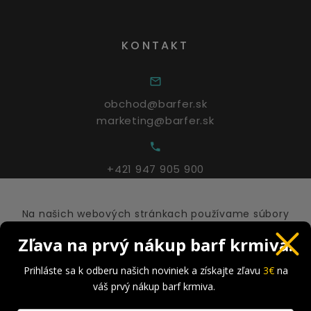
KONTAKT
obchod@barfer.sk
marketing@barfer.sk
+421 947 905 900
Na našich webových stránkach používame súbory
Po - Pia: 9:00 – 17:00
cookies. Niektoré sú nevyhnutné na správne
Zľava na prvý nákup barf krmiva.
fungovanie webu, zatiaľ čo iné nám pomáhajú
vylepšiť tento web a váš používateľský zážitok.
Prihláste sa k odberu našich noviniek a získajte zľavu
3€
na
Viac informácií
váš prvý nákup barf krmiva.