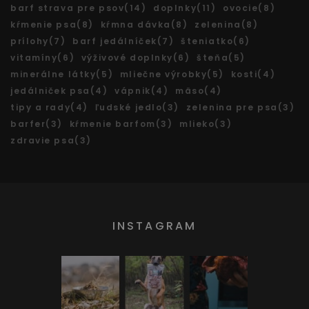
barf strava pre psov(14)
doplnky(11)
ovocie(8)
kŕmenie psa(8)
kŕmna dávka(8)
zelenina(8)
prílohy(7)
barf jedálníček(7)
šteniatko(6)
vitamíny(6)
výživové doplnky(6)
šteňa(5)
minerálne látky(5)
mliečne výrobky(5)
kosti(4)
jedálniček psa(4)
vápnik(4)
mäso(4)
tipy a rady(4)
ľudské jedlo(3)
zelenina pre psa(3)
barfer(3)
kŕmenie barfom(3)
mlieko(3)
zdravie psa(3)
INSTAGRAM