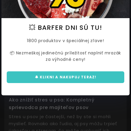
💥 BARFER DNI SÚ TU!
1800 produktov v špeciálnej zľave!
📦 Nezmeškaj jedinečnú príležitosť naplniť mrazák
za výhodné ceny!
🔔 KLIKNI A NAKUPUJ TERAZ!
Ako znížiť stres u psa: Kompletný
sprievodca pre majiteľov psov
Stres u psov je častejší, než by ste si mohli
myslieť. Rovnako ako ľudia, aj psy môžu trpieť
úzkosťou a stresom, čo môže ovplyvniť ich