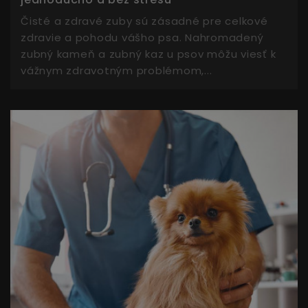
Čisté a zdravé zuby sú zásadné pre celkové
zdravie a pohodu vášho psa. Nahromadený
zubný kameň a zubný kaz u psov môžu viesť k
vážnym zdravotným problémom,...