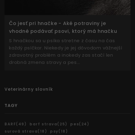
Čo jesť pri hnačke - Aké potraviny je
vhodné podávať psovi, ktorý má hnačku
S hnačkou sa u psíka stretne z času na čas
každý psíčkar. Niekedy je jej dôvodom vážnejší
zdravotný problém a inokedy zas stačí len
drobná zmena stravy a pes...
Veterinárny slovník
TAGY
BARF(49)
barf strava(25)
pes(24)
surová strava(18)
psy(18)