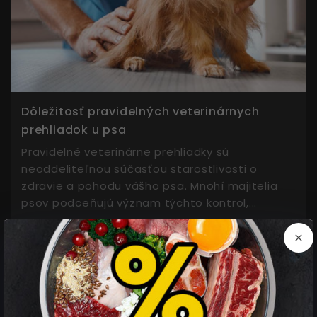
Dôležitosť pravidelných veterinárnych
prehliadok u psa
Pravidelné veterinárne prehliadky sú
neoddeliteľnou súčasťou starostlivosti o
zdravie a pohodu vášho psa. Mnohí majitelia
psov podceňujú význam týchto kontrol,...