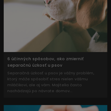
6 účinných spôsobov, ako zmierniť
separačnú úzkosť u psov
Separačná úzkosť u psov je vážny problém,
ktorý môže spôsobiť stres nielen vášmu
miláčikovi, ale aj vám. Majitelia často
nachádzajú po návrate domov...